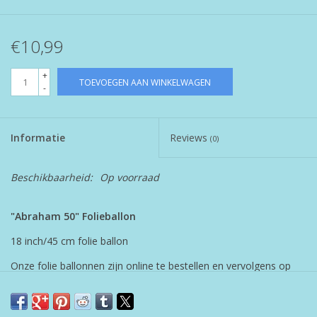
€10,99
+
TOEVOEGEN AAN WINKELWAGEN
-
Informatie
Reviews
(0)
Beschikbaarheid:
Op voorraad
"Abraham 50" Folieballon
18 inch/45 cm folie ballon
Onze folie ballonnen zijn online te bestellen en vervolgens op
een afgesproken tijdstip af te halen. Bezorgen in de regio kan
eventueel tegen de geldende verzendkosten van je order.