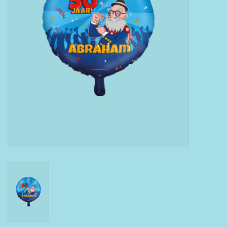
Boeken
Puzzels & Spellen
Collectables
Wannahaves
TekstKado
Wens & Postkaarten
Feest
Merken