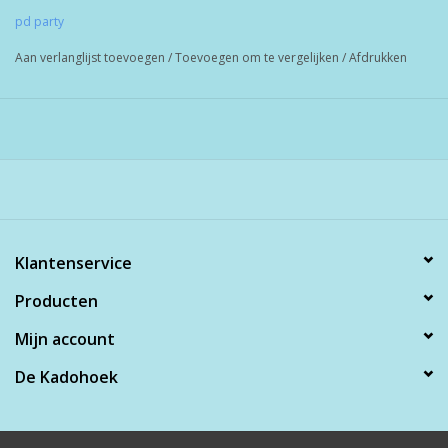
Verzenden met pakket post doen we liever niet.
pd party
Prijs van de ballon is inclusief helium, lint en gewichtje.
Aan verlanglijst toevoegen
/
Toevoegen om te vergelijken
/
Afdrukken
Klantenservice
Producten
Mijn account
De Kadohoek