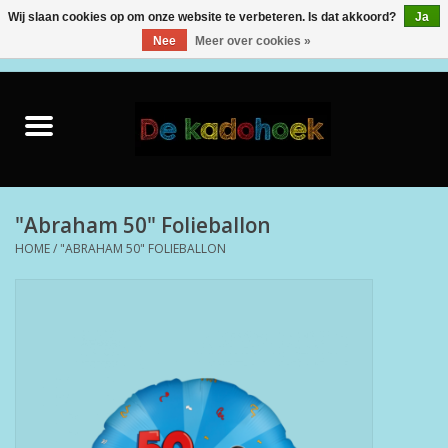
Wij slaan cookies op om onze website te verbeteren. Is dat akkoord?
Ja
Nee
Meer over cookies »
0 Artikelen - €0,00
Home
Kado Idee
Knuffels
"Abraham 50" Folieballon
HOME
/
"ABRAHAM 50" FOLIEBALLON
Baby & Peuter
Speelgoed
Creatief
Back to School