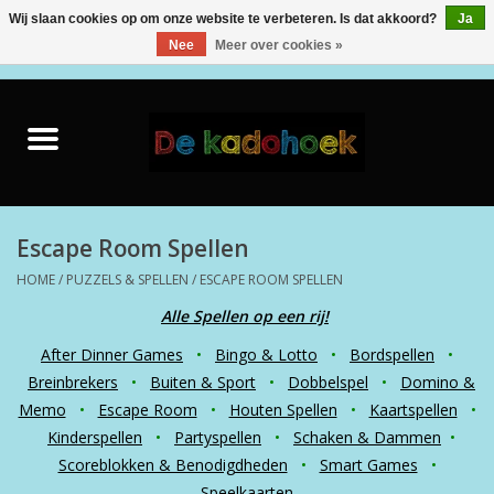
Wij slaan cookies op om onze website te verbeteren. Is dat akkoord?
Ja
Nee
Meer over cookies »
0 Artikelen - €0,00
Home
Kado Idee
Knuffels
Escape Room Spellen
HOME
/
PUZZELS & SPELLEN
/
ESCAPE ROOM SPELLEN
Baby & Peuter
Alle Spellen op een rij!
After Dinner Games
•
Bingo & Lotto
•
Bordspellen
•
Speelgoed
Breinbrekers
•
Buiten & Sport
•
Dobbelspel
•
Domino &
Memo
•
Escape Room
•
Houten Spellen
•
Kaartspellen
•
Creatief
Kinderspellen
•
Partyspellen
•
Schaken & Dammen
•
Scoreblokken & Benodigdheden
•
Smart Games
•
Back to School
Speelkaarten