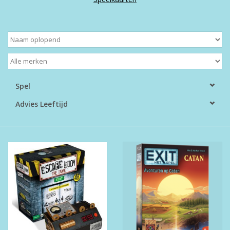
Boeken
Puzzels & Spellen
Collectables
Spel
Advies Leeftijd
Wannahaves
TekstKado
Wens & Postkaarten
Feest
Merken