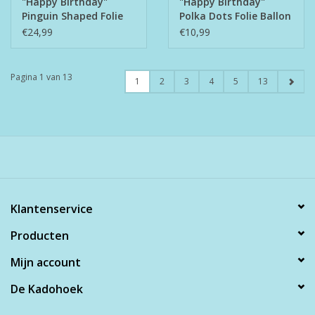
"Happy Birthday"
"Happy Birthday"
Pinguin Shaped Folie
Polka Dots Folie Ballon
Ballon
€24,99
€10,99
Pagina 1 van 13
1
2
3
4
5
13
Klantenservice
Producten
Mijn account
De Kadohoek