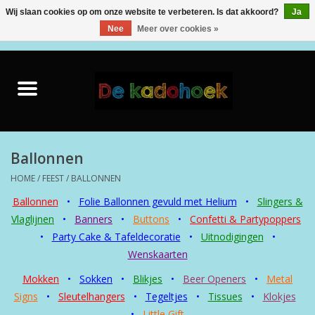
Wij slaan cookies op om onze website te verbeteren. Is dat akkoord?
Ja
Nee
Meer over cookies »
0 Artikelen - €0,00
Home
Kado Idee
Knuffels
Ballonnen
HOME
/
FEEST
/
BALLONNEN
Baby & Peuter
Ballonnen
•
Folie Ballonnen gevuld met Helium
•
Slingers &
Vlaglijnen
•
Banners
•
Buttons
•
Confetti & Partypoppers
Speelgoed
•
Party Cake & Tafeldecoratie
•
Uitnodigingen
•
Wenskaarten
Creatief
Mokken
•
Sokken
•
Blikjes
•
Beer Openers
•
Metal
Signs
•
Sleutelhangers
•
Tegeltjes
•
Tissues
•
Klokjes
Back to School
•
Little Gift