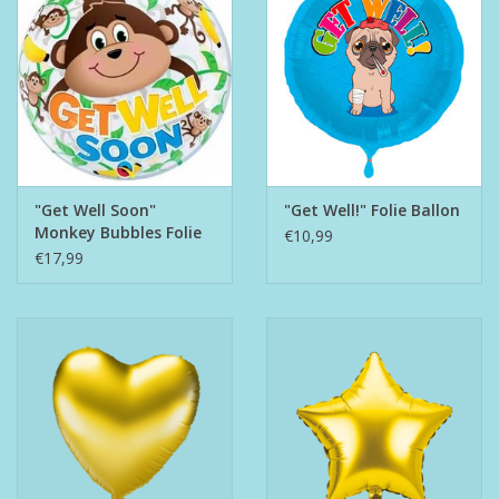
"Get Well Soon"
"Get Well!" Folie Ballon
Monkey Bubbles Folie
€10,99
Ballon
€17,99