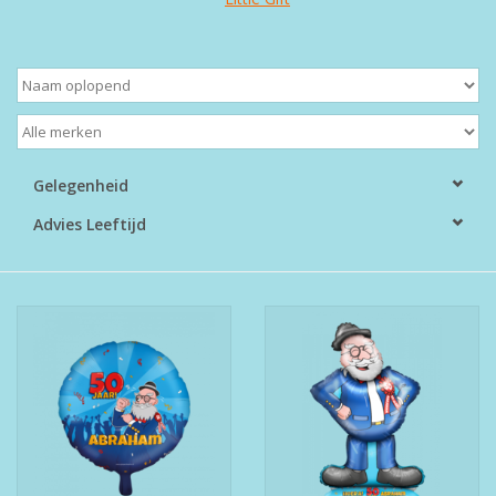
Boeken
Puzzels & Spellen
Collectables
Gelegenheid
Advies Leeftijd
Wannahaves
TekstKado
Wens & Postkaarten
Feest
Merken