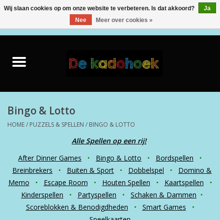
Wij slaan cookies op om onze website te verbeteren. Is dat akkoord?
Ja
Nee
Meer over cookies »
0 Artikelen - €0,00
Home
Kado Idee
Knuffels
Bingo & Lotto
HOME
/
PUZZELS & SPELLEN
/
BINGO & LOTTO
Baby & Peuter
Alle Spellen op een rij!
After Dinner Games
•
Bingo & Lotto
•
Bordspellen
•
Speelgoed
Breinbrekers
•
Buiten & Sport
•
Dobbelspel
•
Domino &
Memo
•
Escape Room
•
Houten Spellen
•
Kaartspellen
•
Creatief
Kinderspellen
•
Partyspellen
•
Schaken & Dammen
•
Scoreblokken & Benodigdheden
•
Smart Games
•
Back to School
Speelkaarten