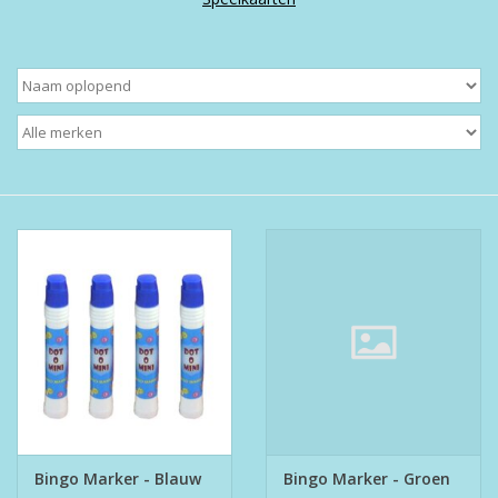
Boeken
Puzzels & Spellen
Collectables
Wannahaves
TekstKado
Wens & Postkaarten
Feest
Bingo Marker - Blauw
Bingo Marker - Groen
Merken