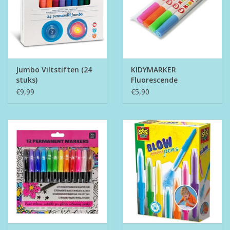
Jumbo Viltstiften (24
KIDYMARKER
stuks)
Fluorescende
Markeerstiften
€9,99
€5,90