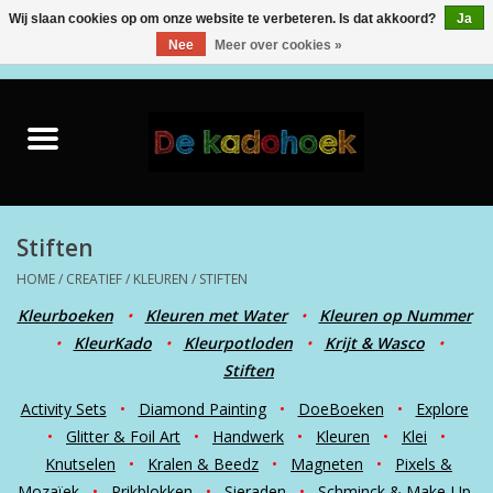
Wij slaan cookies op om onze website te verbeteren. Is dat akkoord?
Ja
Nee
Meer over cookies »
0 Artikelen - €0,00
Home
Kado Idee
Knuffels
Stiften
HOME
/
CREATIEF
/
KLEUREN
/
STIFTEN
Baby & Peuter
Kleurboeken
•
Kleuren met Water
•
Kleuren op Nummer
•
KleurKado
•
Kleurpotloden
•
Krijt & Wasco
•
Speelgoed
Stiften
Activity Sets
•
Diamond Painting
•
DoeBoeken
•
Explore
Creatief
•
Glitter & Foil Art
•
Handwerk
•
Kleuren
•
Klei
•
Knutselen
•
Kralen & Beedz
•
Magneten
•
Pixels &
Back to School
Mozaïek
•
Prikblokken
•
Sieraden
•
Schminck & Make-Up