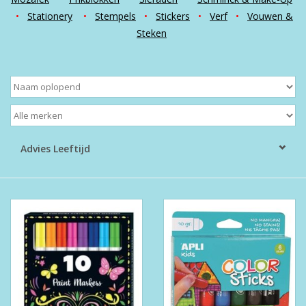
•
Stationery
•
Stempels
•
Stickers
•
Verf
•
Vouwen &
Boeken
Steken
Puzzels & Spellen
Collectables
Wannahaves
Advies Leeftijd
TekstKado
Wens & Postkaarten
Feest
Merken