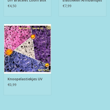
DIY Bracelet Loom Box
Elastieken Armbandjes
€4,50
€7,99
Knoopelastiekjes UV
€0,99