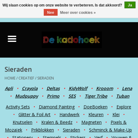
Wij slaan cookies op om onze website te verbeteren. Is dat akkoord?
Ja
Nee
Meer over cookies »
0 Artikelen - €0,00
Home
Kado Idee
Knuffels
Sieraden
HOME
/
CREATIEF
/
SIERADEN
Baby & Peuter
Apli
•
Crayola
•
Deltas
•
KidyWolf
•
Krooom
•
Lena
•
Mudpuppy
•
Primo
•
SES
•
Tiger Tribe
•
Tuban
Speelgoed
Activity Sets
•
Diamond Painting
•
DoeBoeken
•
Explore
•
Glitter & Foil Art
•
Handwerk
•
Kleuren
•
Klei
•
Creatief
Knutselen
•
Kralen & Beedz
•
Magneten
•
Pixels &
Mozaïek
•
Prikblokken
•
Sieraden
•
Schminck & Make-Up
Back to School
•
Stationery
•
Stempels
•
Stickers
•
Verf
•
Vouwen &