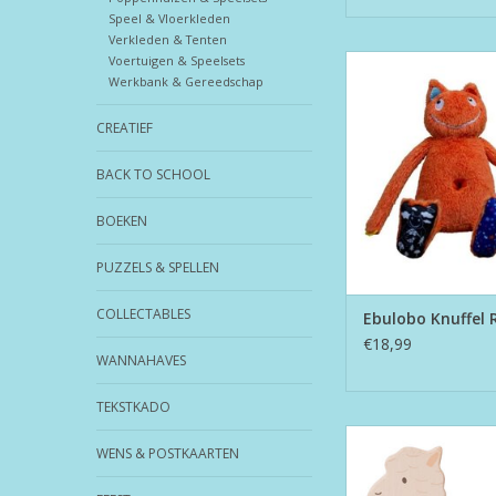
Speel & Vloerkleden
Verkleden & Tenten
Voertuigen & Speelsets
Knuffel Reus 2
Werkbank & Gereedschap
TOEVOEGEN AAN WI
CREATIEF
BACK TO SCHOOL
BOEKEN
PUZZELS & SPELLEN
COLLECTABLES
Ebulobo Knuffel 
€18,99
WANNAHAVES
TEKSTKADO
Houten Alpaca op
WENS & POSTKAARTEN
TOEVOEGEN AAN WI