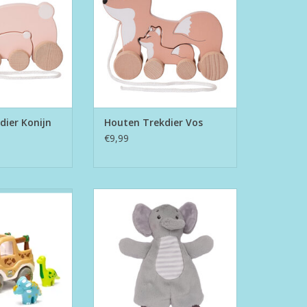
dier Konijn
Houten Trekdier Vos
€9,99
ic Jesse
Knisperdoekje met Bijtring - Olli
Olifant
N WINKELWAGEN
TOEVOEGEN AAN WINKELWAGEN