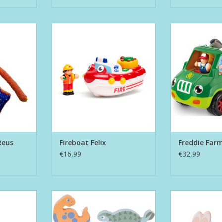
5 cm
Fireboat Felix
Freddie 
NKELWAGEN
TOEVOEGEN AAN WINKELWAGEN
TOEVOEGEN AA
Reus
Fireboat Felix
Freddie Far
€16,99
€32,99
 wielen
Houten Rollende Dino
Houten Tre
NKELWAGEN
TOEVOEGEN AA