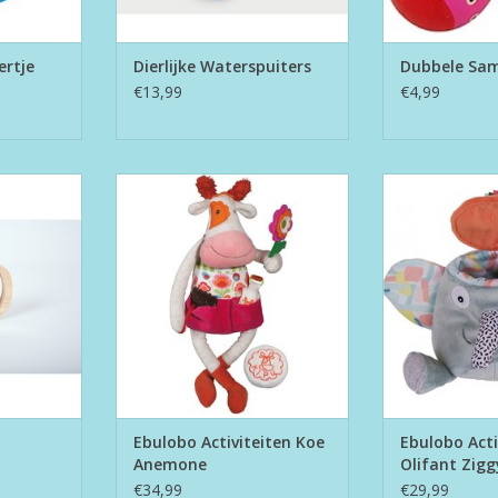
rtje
Dierlijke Waterspuiters
Dubbele Sa
€13,99
€4,99
ror
Activiteiten koe Anemone (45cm)
Ebulobo Activite
(2
TOEVOEGEN AAN WINKELWAGEN
TOEVOEGEN AA
Ebulobo Activiteiten Koe
Ebulobo Acti
Anemone
Olifant Zigg
€34,99
€29,99