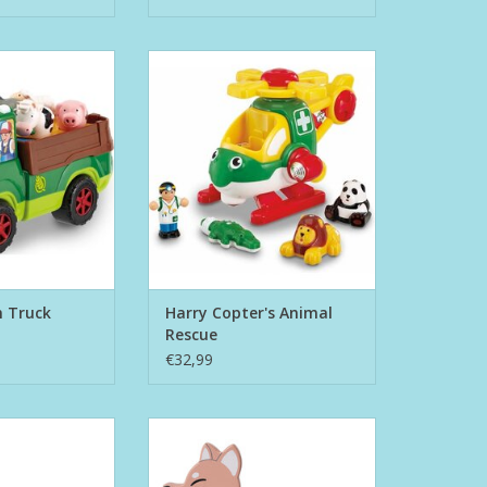
Farm Truck
Harry Copter's Animal Rescue
N WINKELWAGEN
TOEVOEGEN AAN WINKELWAGEN
m Truck
Harry Copter's Animal
Rescue
€32,99
kdier Konijn
Houten Trekdier Vos
N WINKELWAGEN
TOEVOEGEN AAN WINKELWAGEN