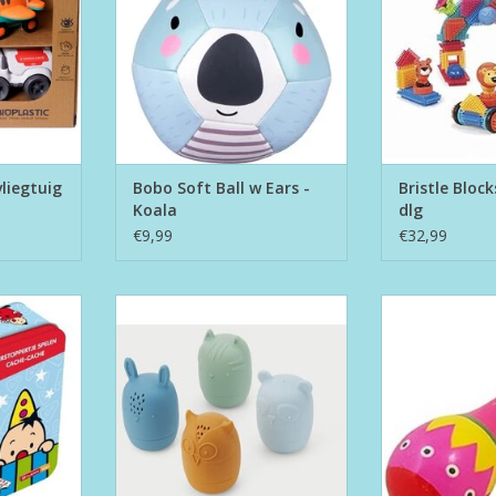
liegtuig
Bobo Soft Ball w Ears -
Bristle Block
Koala
dlg
€9,99
€32,99
je Spelen
Dierlijke Waterspuiters
Dubbele Sa
NKELWAGEN
TOEVOEGEN AA