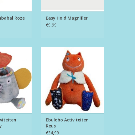
mbabal Roze
Easy Hold Magnifier
€9,99
iten Olifant Ziggy
Ebulobo Activiteiten Reus
0cm)
TOEVOEGEN AAN WINKELWAGEN
N WINKELWAGEN
viteiten
Ebulobo Activiteiten
y
Reus
€34,99