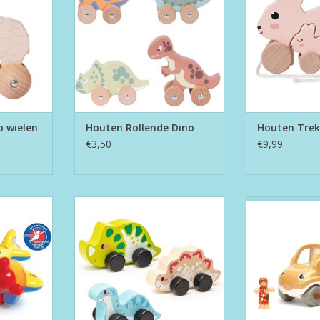
p wielen
Houten Rollende Dino
Houten Trek
€3,50
€9,99
Plane
Joyful Dino's
Jurass
TOEVOEGEN AAN WINKELWAGEN
TOEVOEGEN AA