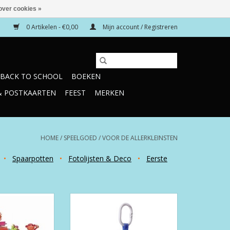
over cookies »
0 Artikelen - €0,00
Mijn account / Registreren
BACK TO SCHOOL
BOEKEN
& POSTKAARTEN
FEEST
MERKEN
HOME
/
SPEELGOED
/
VOOR DE ALLERKLEINSTEN
•
Spaarpotten
•
Fotolijsten & Deco
•
Eerste
s Jungle 54 dlg
Buggyspeeltje met Spiegel -
Kasper Krab
TOEVOEGEN AAN WINKELWAGEN