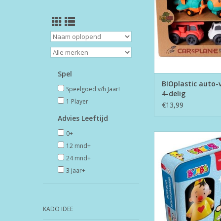
Spel
BIOplastic auto-v
Speelgoed v/h Jaar!
4-delig
1 Player
€13,99
Advies Leeftijd
0+
Bumba Verstoppert
12 mnd+
TOEVOEGEN AAN WI
24 mnd+
3 jaar+
KADO IDEE