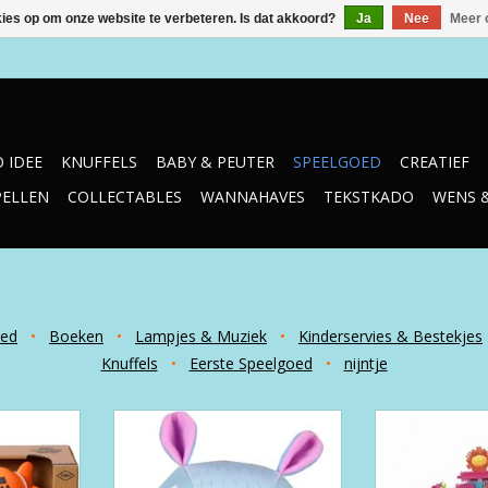
kies op om onze website te verbeteren. Is dat akkoord?
Ja
Nee
Meer 
 IDEE
KNUFFELS
BABY & PEUTER
SPEELGOED
CREATIEF
PELLEN
COLLECTABLES
WANNAHAVES
TEKSTKADO
WENS 
oed
•
Boeken
•
Lampjes & Muziek
•
Kinderservies & Bestekjes
Knuffels
•
Eerste Speelgoed
•
nijntje
uig 4-delig
Bobo Soft Ball w Ears - Koala
Bristle Block
TOEVOEGEN AAN WINKELWAGEN