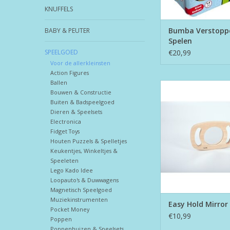
KNUFFELS
Bumba Verstoppe
BABY & PEUTER
Spelen
SPEELGOED
€20,99
Voor de allerkleinsten
Action Figures
Ballen
Easy Hold Mir
Bouwen & Constructie
Buiten & Badspeelgoed
Dieren & Speelsets
Electronica
Fidget Toys
Houten Puzzels & Spelletjes
Keukentjes, Winkeltjes &
Speeleten
Lego Kado Idee
Loopauto's & Duwwagens
Magnetisch Speelgoed
Muziekinstrumenten
Easy Hold Mirror
Pocket Money
€10,99
Poppen
Poppenhuizen & Speelsets