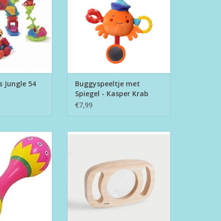
s Jungle 54
Buggyspeeltje met
Spiegel - Kasper Krab
€7,99
mbabal Roze
Easy Hold Magnifier
N WINKELWAGEN
TOEVOEGEN AAN WINKELWAGEN