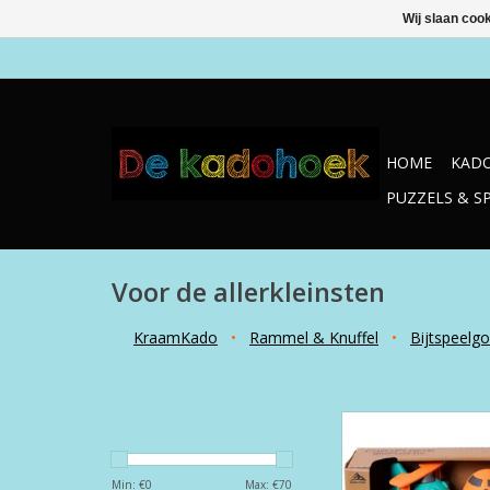
Wij slaan coo
HOME
KADO
PUZZELS & S
Voor de allerkleinsten
KraamKado
•
Rammel & Knuffel
•
Bijtspeelg
BIOplastic auto-vliegt
Min: €
0
Max: €
70