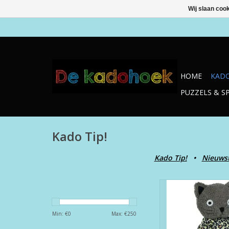
Wij slaan coo
HOME
KADO
PUZZELS & S
Kado Tip!
Kado Tip!
•
Nieuwst
Lieblingsstücke
TOEVOEGEN AAN WI
Min: €
0
Max: €
250