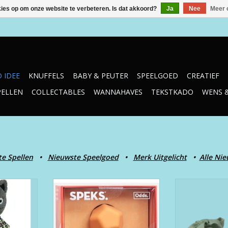
kies op om onze website te verbeteren. Is dat akkoord?
Ja
Nee
Meer 
 IDEE
KNUFFELS
BABY & PEUTER
SPEELGOED
CREATIEF
PELLEN
COLLECTABLES
WANNAHAVES
TEKSTKADO
WENS 
e Spellen
•
Nieuwste Speelgoed
•
Merk Uitgelicht
•
Alle Ni
 Katze
Odds Orange Planes
Easter Egg with
- Dus
NKELWAGEN
TOEVOEGEN AAN WINKELWAGEN
TOEVOEGEN AA