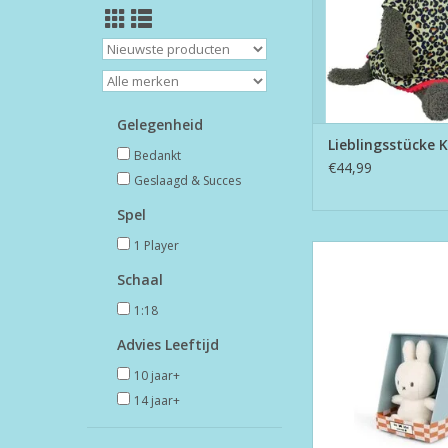
Gelegenheid
Lieblingsstücke 
Bedankt
€44,99
Geslaagd & Succes
Spel
1 Player
Lucky Miffy In G
Schaal
TOEVOEGEN AAN WI
1:18
Advies Leeftijd
10 jaar+
14 jaar+