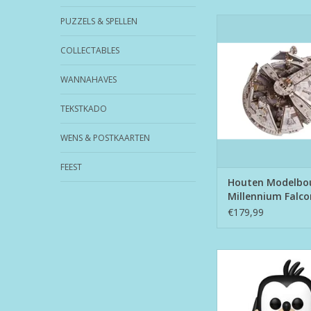
PUZZELS & SPELLEN
Houten Modelbouw - 
Falcon
COLLECTABLES
TOEVOEGEN AAN WI
WANNAHAVES
TEKSTKADO
WENS & POSTKAARTEN
FEEST
Houten Modelbo
Millennium Falco
€179,99
Funko Pop! Disney nr
TOEVOEGEN AAN WI