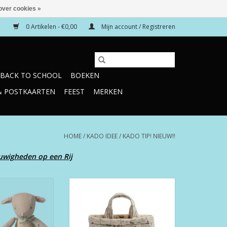
over cookies »
0 Artikelen - €0,00
Mijn account / Registreren
BACK TO SCHOOL
BOEKEN
& POSTKAARTEN
FEEST
MERKEN
HOME
/
KADO IDEE
/
KADO TIP! NIEUW!!
euwigheden op een Rij
 micro Lamb Small
Tote Bag Happy Horse
ty Mint
TOEVOEGEN AAN WINKELWAGEN
N WINKELWAGEN