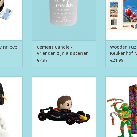
y nr1575
Cement Candle -
Wooden Puzzl
Vrienden zijn als sterren
Keukenhof 
€7,99
€21,99
024702
Funko Pop! Rides nr307 Max
TMNT: Comi
Verstappen
"Miche
NKELWAGEN
TOEVOEGEN AAN WINKELWAGEN
TOEVOEGEN AA