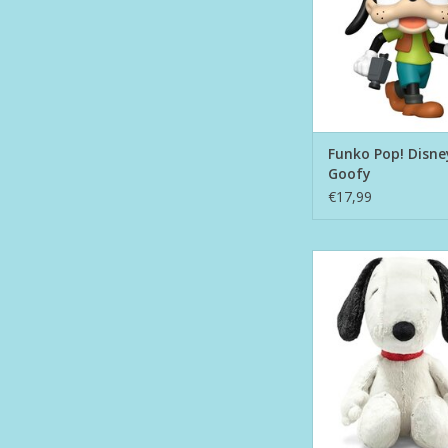
Funko Pop! Disne
Goofy
€17,99
Snoopy - Steiff 
TOEVOEGEN AAN WI