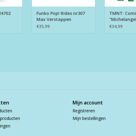
24702
Funko Pop! Rides nr307
TMNT: Comic
Max Verstappen
"Michelange
€35,99
€34,99
cten
Mijn account
ducten
Registreren
producten
Mijn bestellingen
ingen