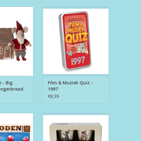
 Big brother in
Film & Muziek Quiz - 1997
ead House
TOEVOEGEN AAN WINKELWAGEN
N WINKELWAGEN
 - Big
Film & Muziek Quiz -
Gingerbread
1997
€8,99
le 200 Lisse,
Espresso mokjes BugArt “Music
of Molen
Kitty”
N WINKELWAGEN
TOEVOEGEN AAN WINKELWAGEN