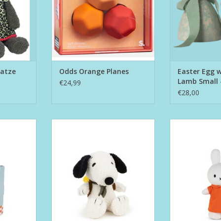
Katze
Odds Orange Planes
Easter Egg w
Lamb Small 
€24,99
€28,00
iftbox
Snoopy With Woodstock in
Miffy Red 
Backpack 20 cm
NKELWAGEN
TOEVOEGEN AA
TOEVOEGEN AAN WINKELWAGEN