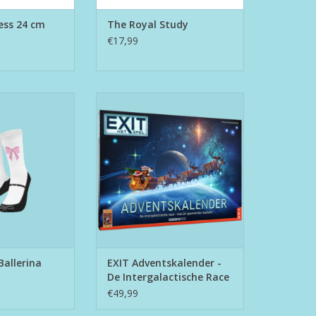
ess 24 cm
The Royal Study
€17,99
 - Ballerina
EXIT Adventskalender - De
Intergalactische Race
N WINKELWAGEN
TOEVOEGEN AAN WINKELWAGEN
 Ballerina
EXIT Adventskalender -
De Intergalactische Race
€49,99