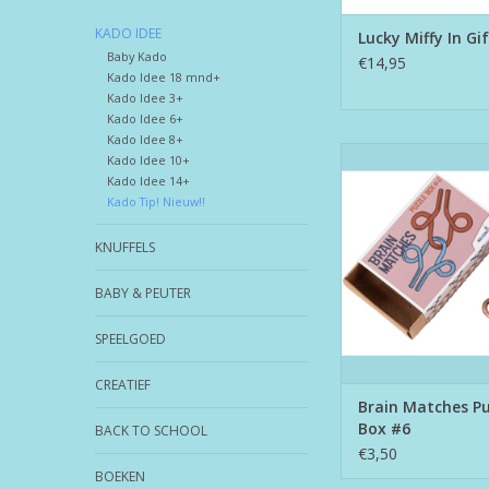
KADO IDEE
Lucky Miffy In Gi
Baby Kado
€14,95
Kado Idee 18 mnd+
Kado Idee 3+
Kado Idee 6+
Kado Idee 8+
Brain Matches Puzz
Kado Idee 10+
Kado Idee 14+
TOEVOEGEN AAN WI
Kado Tip! Nieuw!!
KNUFFELS
BABY & PEUTER
SPEELGOED
CREATIEF
Brain Matches Pu
Box #6
BACK TO SCHOOL
€3,50
BOEKEN