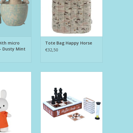
ith micro
Tote Bag Happy Horse
- Dusty Mint
€32,50
Dress 24 cm
The Royal Study
N WINKELWAGEN
TOEVOEGEN AAN WINKELWAGEN