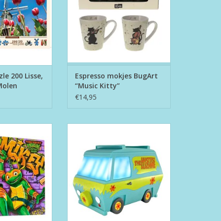
e 200 Lisse,
Espresso mokjes BugArt
Molen
“Music Kitty”
€14,95
c Con Turtle
The Mystery Machine Coin Bank
langelo"
TOEVOEGEN AAN WINKELWAGEN
N WINKELWAGEN