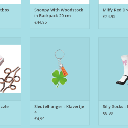
ftbox
Snoopy With Woodstock
Miffy Red Dr
in Backpack 20 cm
€24,95
€44,95
le Box #6
Sleutelhanger - Klavertje 4
Silly Socks
NKELWAGEN
TOEVOEGEN AAN WINKELWAGEN
TOEVOEGEN AA
zzle
Sleutelhanger - Klavertje
Silly Socks -
4
€8,99
€4,99