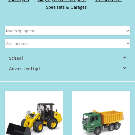
Speelsets & Garages
Boeken
Puzzels & Spellen
Collectables
Schaal
Wannahaves
Advies Leeftijd
TekstKado
Wens & Postkaarten
Feest
Merken