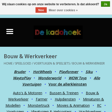
Wij slaan cookies op om onze website te verbeteren. Is dat akkoord?
Ja
Nee
Meer over cookies »
0 Artikelen - €0,00
Home
Kado Idee
Knuffels
Bouw & Werkverkeer
HOME
/
SPEELGOED
/
VOERTUIGEN & SPEELSETS
/
BOUW & WERKVERKEER
Baby & Peuter
Bruder
•
HotWheels
•
Playforever
•
Siku
•
WaytoPlay
•
Wonderworld
•
WOW Toys
•
Alle
Speelgoed
Voertuigen
•
Voor de allerkleinsten
Auto's & Motoren
•
Bussen & Treinen
•
Bouw &
Creatief
Werkverkeer
•
Farmer
•
Hulpdiensten
•
Miniaturen &
Modellen
•
Monstertruck
•
Movies & Animation
•
RC
•
Back to School
Vaartuigen
•
Vliegtuigen & Helicopters
•
Vrachtverkeer
•