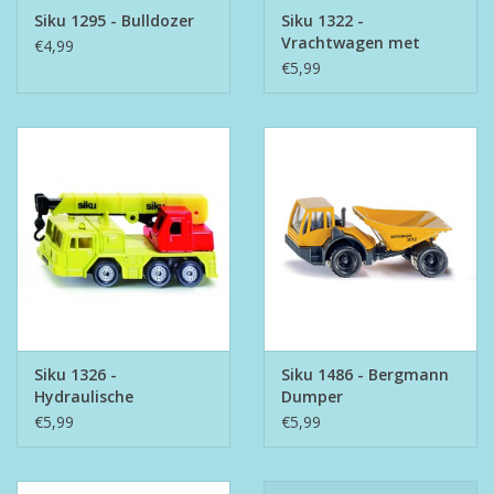
Siku 1295 - Bulldozer
Siku 1322 -
Vrachtwagen met
€4,99
Verkeersborden
€5,99
Siku 1326 -
Siku 1486 - Bergmann
Hydraulische
Dumper
Kraanwagen
€5,99
€5,99