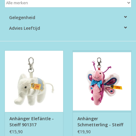
Boeken
Gelegenheid
Advies Leeftijd
Puzzels & Spellen
Collectables
Wannahaves
TekstKado
Wens & Postkaarten
Feest
Anhänger Elefäntle -
Anhänger
Steiff 901317
Schmetterling - Steiff
112461
Merken
€15,90
€19,90