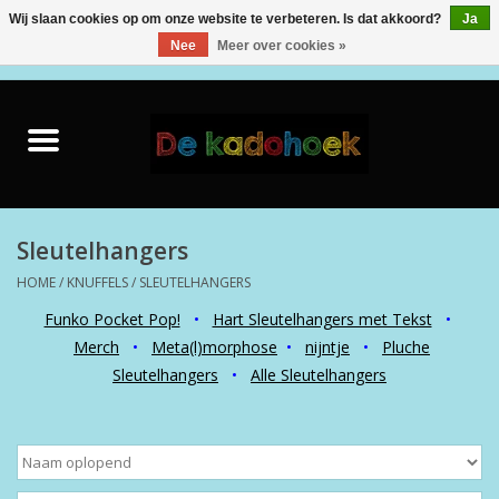
Wij slaan cookies op om onze website te verbeteren. Is dat akkoord?
Ja
Nee
Meer over cookies »
0 Artikelen - €0,00
Home
Kado Idee
Knuffels
Sleutelhangers
HOME
/
KNUFFELS
/
SLEUTELHANGERS
Baby & Peuter
Funko Pocket Pop!
•
Hart Sleutelhangers met Tekst
•
Merch
•
Meta(l)morphose
•
nijntje
•
Pluche
Speelgoed
Sleutelhangers
•
Alle Sleutelhangers
Creatief
Back to School