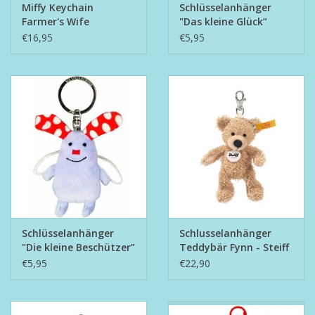
Miffy Keychain
Schlüsselanhänger
Farmer's Wife
"Das kleine Glück”
€16,95
€5,95
Schlüsselanhänger
Schlusselanhänger
"Die kleine Beschützer”
Teddybär Fynn - Steiff
111600
€5,95
€22,90