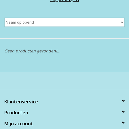
Boeken
Puzzels & Spellen
Collectables
Geen producten gevonden!...
Wannahaves
TekstKado
Wens & Postkaarten
Klantenservice
Feest
Producten
Mijn account
Merken