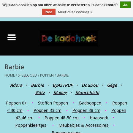
Wij slaan cookies op om onze website te verbeteren. Is dat akkoord?
Ja
Nee
Meer over cookies »
0 Artikelen - €0,00
Home
Kado Idee
Knuffels
Barbie
HOME
/
SPEELGOED
/
POPPEN
/
BARBIE
Baby & Peuter
Adora
•
Barbie
•
ByASTRUP
•
DouDou
•
Gégé
•
Götz
•
Maileg
•
Monchhichi
Speelgoed
Poppen 0+
•
Stoffen Poppen
•
Badpoppen
•
Poppen
< 30 cm
•
Poppen 33 cm
•
Poppen 38 cm
•
Poppen
Creatief
42-46 cm
•
Poppen 48-50 cm
•
Haarwerk
•
Poppenkleertjes
•
Meubeltjes & Accessoires
•
Back to School
Poppenwagens