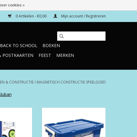
over cookies »
0 Artikelen - €0,00
Mijn account / Registreren
BACK TO SCHOOL
BOEKEN
& POSTKAARTEN
FEEST
MERKEN
N & CONSTRUCTIE
/
MAGNETISCH CONSTRUCTIE SPEELGOED
Sluban
 Wheel Set
GeoSmart XXL
N WINKELWAGEN
TOEVOEGEN AAN WINKELWAGEN