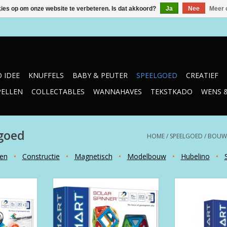
kies op om onze website te verbeteren. Is dat akkoord?
Ja
Nee
Meer 
 IDEE
KNUFFELS
BABY & PEUTER
SPEELGOED
CREATIEF
PELLEN
COLLECTABLES
WANNAHAVES
TEKSTKADO
WENS 
goed
HOME
/
SPEELGOED
/
BOUWE
en
•
Constructie
•
Magnetisch
•
Modelbouw
•
Hubelino
•
 Bot
23-delig
GeoSmart
NKELWAGEN
TOEVOEGEN AAN WINKELWAGEN
TOEVOEGEN AA