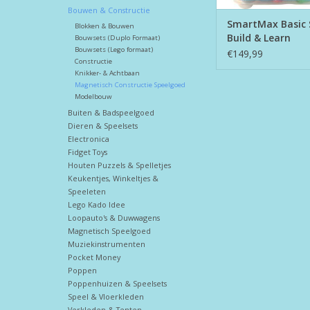
Bouwen & Constructie
SmartMax Basic 
Blokken & Bouwen
Build & Learn
Bouwsets (Duplo Formaat)
Bouwsets (Lego formaat)
€149,99
Constructie
Knikker- & Achtbaan
Magnetisch Constructie Speelgoed
Modelbouw
Buiten & Badspeelgoed
Dieren & Speelsets
Electronica
Fidget Toys
Houten Puzzels & Spelletjes
Keukentjes, Winkeltjes &
Speeleten
Lego Kado Idee
Loopauto's & Duwwagens
Magnetisch Speelgoed
Muziekinstrumenten
Pocket Money
Poppen
Poppenhuizen & Speelsets
Speel & Vloerkleden
Verkleden & Tenten