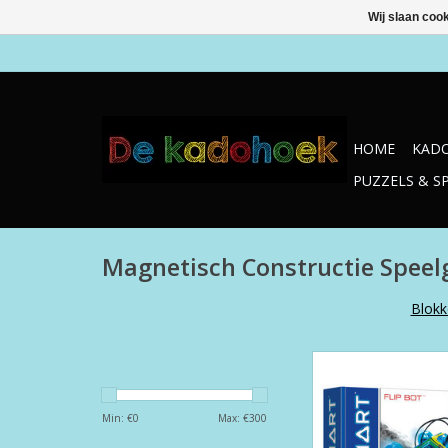
Wij slaan coo
HOME
KADO
PUZZELS & S
Magnetisch Constructie Speel
Blokk
GeoSmart Flip
TOEVOEGEN AAN WI
Min: €
0
Max: €
300