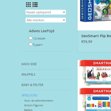
Advies Leeftijd
GeoSmart Flip B
12 mnd+
€59,99
5 jaar+
SmartMax Basic Set 
KADO IDEE
Learn
KNUFFELS
TOEVOEGEN AAN WI
BABY & PEUTER
SPEELGOED
Voor de allerkleinsten
Action Figures
Ballen