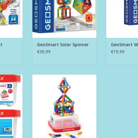
ot
GeoSmart Solar Spinner
GeoSmart Wh
€39,99
€19,99
- Build &
SmartMax Basic Set - Build XXL
TOEVOEGEN AAN WINKELWAGEN
NKELWAGEN