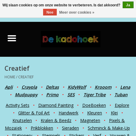
Wij slaan cookies op om onze website te verbeteren. Is dat akkoord?
Ja
Nee
Meer over cookies »
0 Artikelen - €0,00
Home
Kado Idee
Knuffels
Creatief
HOME
/
CREATIEF
Baby & Peuter
Apli
•
Crayola
•
Deltas
•
KidyWolf
•
Krooom
•
Lena
•
Mudpuppy
•
Primo
•
SES
•
Tiger Tribe
•
Tuban
Speelgoed
Activity Sets
•
Diamond Painting
•
DoeBoeken
•
Explore
•
Glitter & Foil Art
•
Handwerk
•
Kleuren
•
Klei
•
Creatief
Knutselen
•
Kralen & Beedz
•
Magneten
•
Pixels &
Mozaïek
•
Prikblokken
•
Sieraden
•
Schminck & Make-Up
Back to School
•
Stationery
•
Stempels
•
Stickers
•
Verf
•
Vouwen &