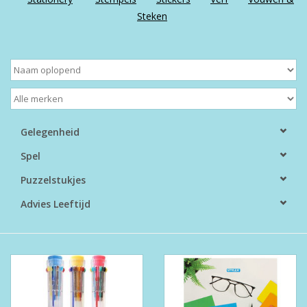
Steken
Boeken
Puzzels & Spellen
Collectables
Gelegenheid
Wannahaves
Spel
Puzzelstukjes
TekstKado
Advies Leeftijd
Wens & Postkaarten
Feest
Merken