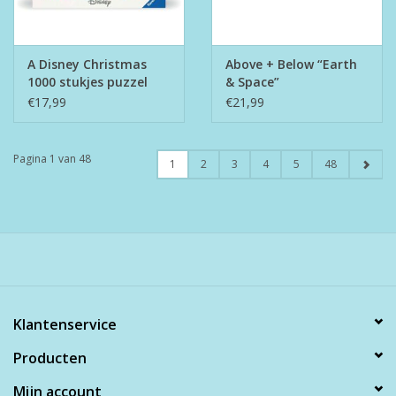
A Disney Christmas
Above + Below “Earth
1000 stukjes puzzel
& Space”
€17,99
€21,99
Pagina 1 van 48
1
2
3
4
5
48
Klantenservice
Producten
Mijn account