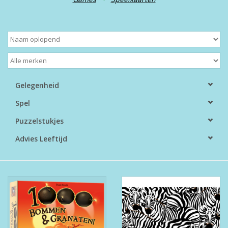
Boeken
Puzzels & Spellen
Collectables
Gelegenheid
Spel
Wannahaves
Puzzelstukjes
TekstKado
Advies Leeftijd
Wens & Postkaarten
Feest
Merken