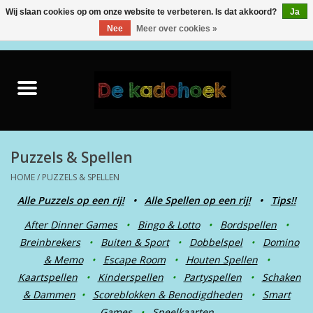
Wij slaan cookies op om onze website te verbeteren. Is dat akkoord?
Ja
Nee
Meer over cookies »
0 Artikelen - €0,00
Home
Kado Idee
Knuffels
Puzzels & Spellen
HOME
/
PUZZELS & SPELLEN
Baby & Peuter
Alle Puzzels op een rij!
•
Alle Spellen op een rij!
•
Tips!!
After Dinner Games
•
Bingo & Lotto
•
Bordspellen
•
Speelgoed
Breinbrekers
•
Buiten & Sport
•
Dobbelspel
•
Domino
& Memo
•
Escape Room
•
Houten Spellen
•
Creatief
Kaartspellen
•
Kinderspellen
•
Partyspellen
•
Schaken
& Dammen
•
Scoreblokken & Benodigdheden
•
Smart
Back to School
Games
•
Speelkaarten