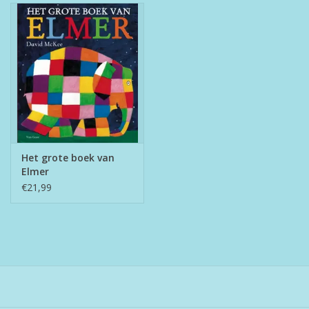
Boeken
Puzzels & Spellen
Collectables
Wannahaves
Het grote boek van
Elmer
TekstKado
€21,99
Wens & Postkaarten
Feest
Merken