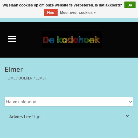
Wij slaan cookies op om onze website te verbeteren. Is dat akkoord?
Ja
Nee
Meer over cookies »
0 Artikelen - €0,00
Home
Kado Idee
Knuffels
Elmer
HOME
/
BOEKEN
/
ELMER
Baby & Peuter
Speelgoed
Creatief
Advies Leeftijd
Back to School