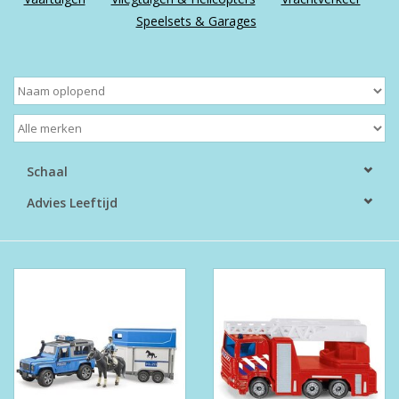
Speelsets & Garages
Boeken
Puzzels & Spellen
Collectables
Schaal
Wannahaves
Advies Leeftijd
TekstKado
Wens & Postkaarten
Feest
Merken