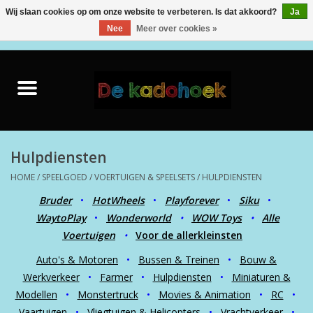
Wij slaan cookies op om onze website te verbeteren. Is dat akkoord?
Ja
Nee
Meer over cookies »
0 Artikelen - €0,00
Home
Kado Idee
Knuffels
Hulpdiensten
HOME
/
SPEELGOED
/
VOERTUIGEN & SPEELSETS
/
HULPDIENSTEN
Baby & Peuter
Bruder
•
HotWheels
•
Playforever
•
Siku
•
WaytoPlay
•
Wonderworld
•
WOW Toys
•
Alle
Speelgoed
Voertuigen
•
Voor de allerkleinsten
Auto's & Motoren
•
Bussen & Treinen
•
Bouw &
Creatief
Werkverkeer
•
Farmer
•
Hulpdiensten
•
Miniaturen &
Modellen
•
Monstertruck
•
Movies & Animation
•
RC
•
Back to School
Vaartuigen
•
Vliegtuigen & Helicopters
•
Vrachtverkeer
•