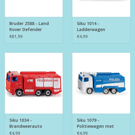
Bruder 2588 - Land
Siku 1014 -
Rover Defender
Ladderwagen
Politievoertuig
Brandweer Nederland
€81,99
€4,99
Siku 1034 -
Siku 1079 -
Brandweerauto
Politiewagen met
waterkanon
€4,99
€4,99