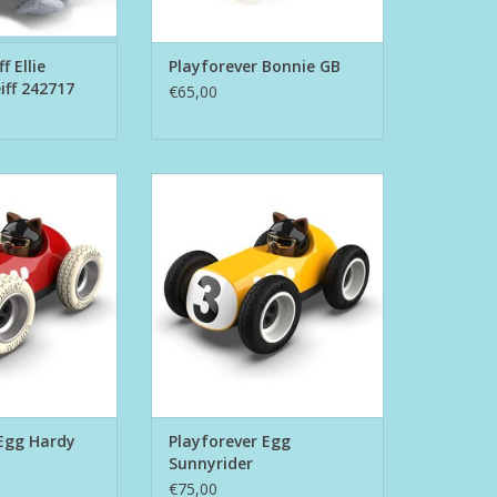
f Ellie
Playforever Bonnie GB
iff 242717
€65,00
r Egg Hardy
Playforever Egg Sunnyrider
N WINKELWAGEN
TOEVOEGEN AAN WINKELWAGEN
 Egg Hardy
Playforever Egg
Sunnyrider
€75,00