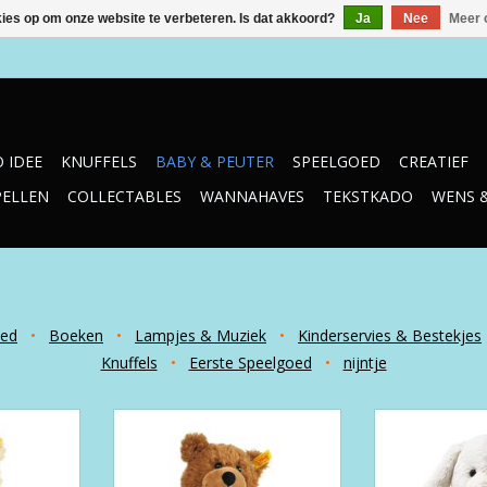
kies op om onze website te verbeteren. Is dat akkoord?
Ja
Nee
Meer 
 IDEE
KNUFFELS
BABY & PEUTER
SPEELGOED
CREATIEF
PELLEN
COLLECTABLES
WANNAHAVES
TEKSTKADO
WENS 
oed
•
Boeken
•
Lampjes & Muziek
•
Kinderservies & Bestekjes
Knuffels
•
Eerste Speelgoed
•
nijntje
m
Charly 30 cm
Hoppie Hase H
Steiff
NKELWAGEN
TOEVOEGEN AAN WINKELWAGEN
TOEVOEGEN AA