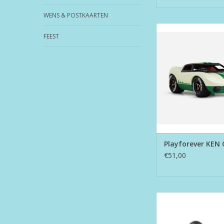
WENS & POSTKAARTEN
Playforever KEN
FEEST
TOEVOEGEN AAN WI
Playforever KEN 
€51,00
Playforever Verve M
TOEVOEGEN AAN WI