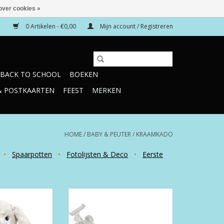
over cookies »
0 Artikelen - €0,00
Mijn account / Registreren
BACK TO SCHOOL
BOEKEN
& POSTKAARTEN
FEEST
MERKEN
HOME
/
BABY & PEUTER
/
KRAAMKADO
•
Spaarpotten
•
Fotolijsten & Deco
•
Eerste
ellgrau Licht -
Kinderbestek - Lepel Raceauto
 081026
TOEVOEGEN AAN WINKELWAGEN
N WINKELWAGEN