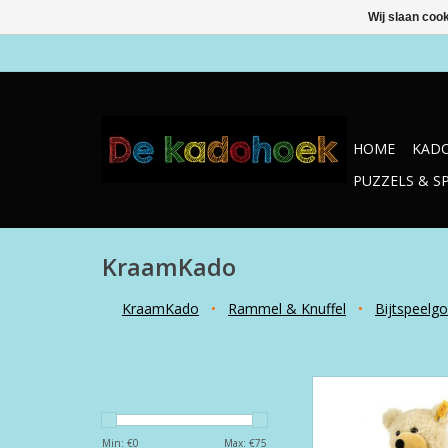
Wij slaan coo
HOME
KADO
PUZZELS & S
KraamKado
KraamKado
•
Rammel & Knuffel
•
Bijtspeelg
Charly 30 c
TOEVOEGEN AAN WI
Min: €
0
Max: €
75