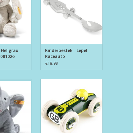
 Hellgrau
Kinderbestek - Lepel
f 081026
Raceauto
€18,99
lie Elefant - Steiff
Playforever Bonnie GB
2717
TOEVOEGEN AAN WINKELWAGEN
N WINKELWAGEN