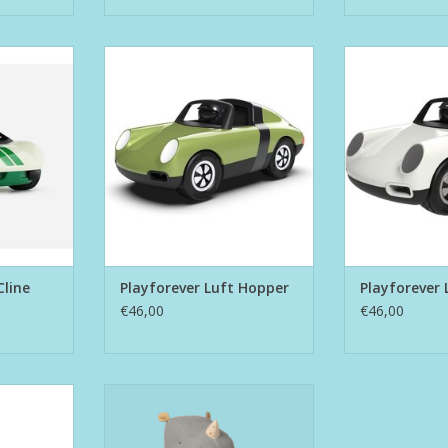
 Cline
Playforever Luft Hopper
Playforever 
NKELWAGEN
TOEVOEGEN AAN WINKELWAGEN
TOEVOEGEN AA
Cline
Playforever Luft Hopper
Playforever L
€46,00
€46,00
alibu Ross
Safari Friends Neushoorn
NKELWAGEN
TOEVOEGEN AAN WINKELWAGEN