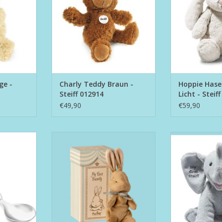
ge -
Charly Teddy Braun -
Hoppie Hase
Steiff 012914
Licht - Steif
€49,90
€59,90
 vliegtuig
My First Bunny 18 cm
My First Steiff El
24
NKELWAGEN
TOEVOEGEN AAN WINKELWAGEN
TOEVOEGEN AA