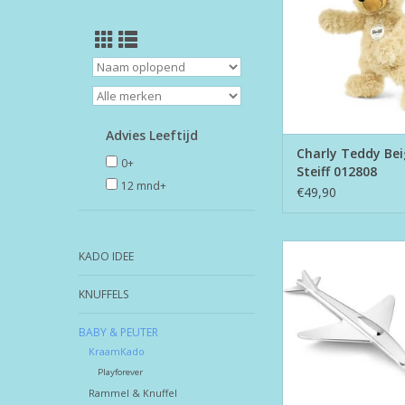
Advies Leeftijd
Charly Teddy Bei
0+
Steiff 012808
12 mnd+
€49,90
Kinderbestek - Lepel
KADO IDEE
TOEVOEGEN AAN WI
KNUFFELS
BABY & PEUTER
KraamKado
Playforever
Rammel & Knuffel