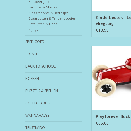
Bijtspeelgoed
Lampjes & Muziek
Kinderservies & Bestekjes
Kinderbestek - L
Spaarpotten & Tandendoosjes
vliegtuig
Fotolijsten & Deco
nijntje
€18,99
SPEELGOED
Playforever Buc
CREATIEF
TOEVOEGEN AAN WI
BACK TO SCHOOL
BOEKEN
PUZZELS & SPELLEN
COLLECTABLES
WANNAHAVES
Playforever Buck
€65,00
TEKSTKADO