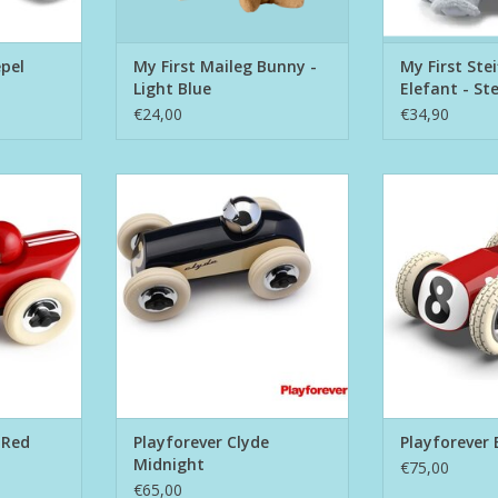
epel
My First Maileg Bunny -
My First Steif
Light Blue
Elefant - Ste
€24,00
€34,90
k Red
Playforever Clyde Midnight
Playforeve
NKELWAGEN
TOEVOEGEN AAN WINKELWAGEN
TOEVOEGEN AA
 Red
Playforever Clyde
Playforever
Midnight
€75,00
€65,00