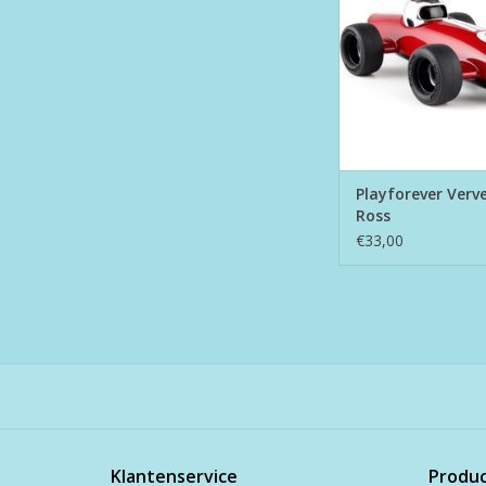
Playforever Verv
Ross
€33,00
Klantenservice
Produ