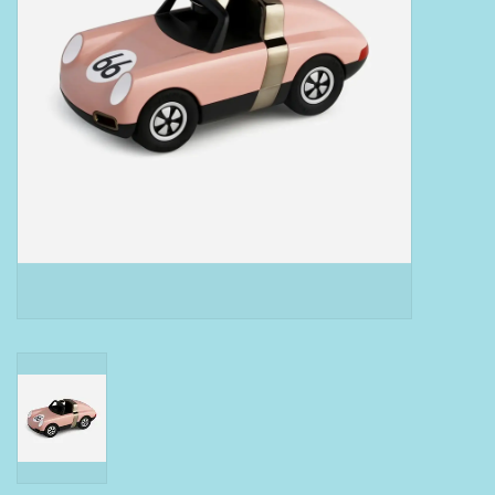
Boeken
Puzzels & Spellen
Collectables
Wannahaves
TekstKado
Wens & Postkaarten
Feest
Merken