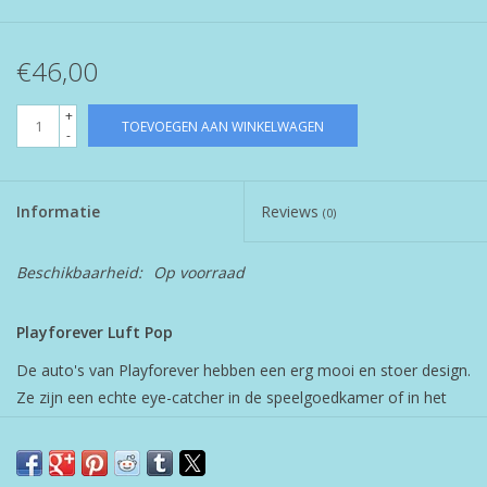
€46,00
+
TOEVOEGEN AAN WINKELWAGEN
-
Informatie
Reviews
(0)
Beschikbaarheid:
Op voorraad
Playforever Luft Pop
De auto's van Playforever hebben een erg mooi en stoer design.
Ze zijn een echte eye-catcher in de speelgoedkamer of in het
interieur. De auto's zijn gemaakt van ABS kunststof waardoor
ze ook nog eens erg stevig zijn en de slijtvaste rubberen wielen
zorgen ervoor dat ze geruisloos over de grond heen rijden. Hip