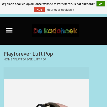
Wij slaan cookies op om onze website te verbeteren. Is dat akkoord?
Ja
Nee
Meer over cookies »
0 Artikelen - €0,00
Home
Kado Idee
Knuffels
Playforever Luft Pop
HOME
/
PLAYFOREVER LUFT POP
Baby & Peuter
Speelgoed
Creatief
Back to School