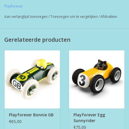
en duurzaam speelgoed vanaf 1 jaar, maar ook zeker leuk voor
Playforever
de ouders.
Aan verlanglijst toevoegen
/
Toevoegen om te vergelijken
/
Afdrukken
Gerelateerde producten
Playforever Bonnie GB
Playforever Egg
Sunnyrider
€65,00
€75,00