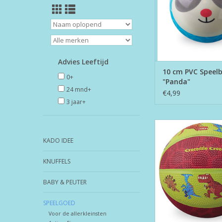
Advies Leeftijd
10 cm PVC Speelb
0+
"Panda"
24 mnd+
€4,99
3 jaar+
14 cm Rubber Ba
"Dinosaurs
KADO IDEE
TOEVOEGEN AAN WI
KNUFFELS
BABY & PEUTER
SPEELGOED
Voor de allerkleinsten