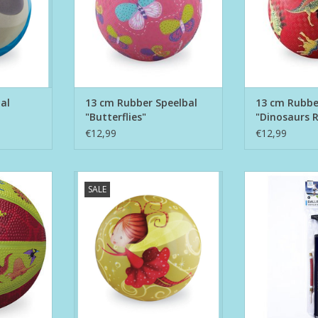
al
13 cm Rubber Speelbal
13 cm Rubbe
"Butterflies"
"Dinosaurs 
€12,99
€12,99
sketbal
15 cm PVC Speelbal "Fairies"
Ball
SALE
"
TOEVOEGEN AAN WINKELWAGEN
NKELWAGEN