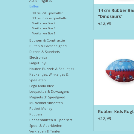
Action Figures
Ballen
14 cm Rubber Ba
10 cm PVC Speelballen
"Dinosaurs"
13 cm Rubber Speelballen
€12,99
Voetballen Size 2
Voetballen Size 3
Voetballen Size 5
Bouwen & Constructie
Rubber Kids Ru
Buiten & Badspeelgoed
TOEVOEGEN AAN WI
Dieren & Speelsets
Electronica
Fidget Toys
Houten Puzzels & Spelletjes
Keukentjes, Winkeltjes &
Speeleten
Lego Kado Idee
Loopauto's & Duwwagens
Magnetisch Speelgoed
Muziekinstrumenten
Pocket Money
Rubber Kids Rug
Poppen
€12,99
Poppenhuizen & Speelsets
Speel & Vloerkleden
Verkleden & Tenten