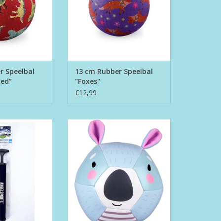
r Speelbal
13 cm Rubber Speelbal
Red”
"Foxes"
€12,99
enpomp
Bobo Soft Ball w Ears - Koala
TOEVOEGEN AAN WINKELWAGEN