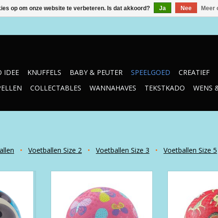
kies op om onze website te verbeteren. Is dat akkoord?
Ja
Nee
Meer 
 IDEE
KNUFFELS
BABY & PEUTER
SPEELGOED
CREATIEF
PELLEN
COLLECTABLES
WANNAHAVES
TEKSTKADO
WENS 
allen
•
Voetballen Size 2
•
Voetballen Size 3
•
Voetballen Size 5
 "Panda"
13 cm Rubber Speelbal
13 cm Rubb
"Butterflies"
"Dinosa
NKELWAGEN
TOEVOEGEN AAN WINKELWAGEN
TOEVOEGEN AA