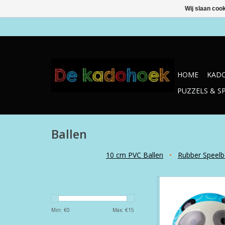
Wij slaan coo
HOME
KADO
PUZZELS & S
Ballen
10 cm PVC Ballen
•
Rubber Speelb
10 cm PVC Speelbal
TOEVOEGEN AAN WI
Min: €
0
Max: €
15