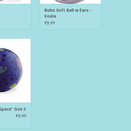
Bobo Soft Ball w Ears -
Koala
€9,99
"Space" Size 2
N WINKELWAGEN
Space" Size 2
€9,99