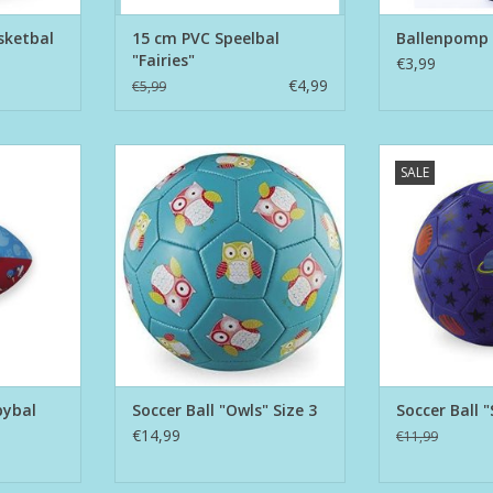
sketbal
15 cm PVC Speelbal
Ballenpomp
"Fairies"
€3,99
€4,99
€5,99
gbybal
Soccer Ball "Owls" Size 3
Soccer Ball 
SALE
NKELWAGEN
TOEVOEGEN AAN WINKELWAGEN
TOEVOEGEN AA
bybal
Soccer Ball "Owls" Size 3
Soccer Ball "
€14,99
€11,99