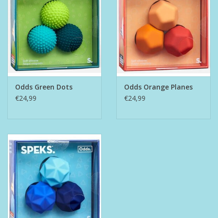
Odds Green Dots
Odds Orange Planes
€24,99
€24,99