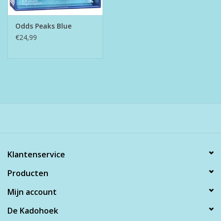
Odds Peaks Blue
€24,99
Klantenservice
Producten
Mijn account
De Kadohoek