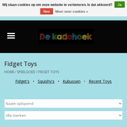
Wij slaan cookies op om onze website te verbeteren. Is dat akkoord?
Ja
Nee
Meer over cookies »
0 Artikelen - €0,00
Home
Kado Idee
Knuffels
Fidget Toys
HOME
/
SPEELGOED
/
FIDGET TOYS
Baby & Peuter
Fidget's
•
Squishy's
•
Kubussen
•
Recent Toys
Speelgoed
Creatief
Back to School