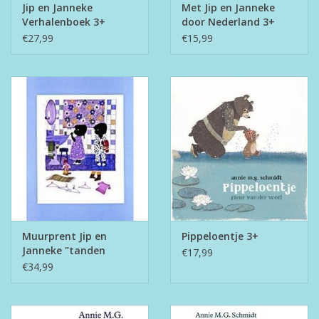
Jip en Janneke
Met Jip en Janneke
Verhalenboek 3+
door Nederland 3+
€27,99
€15,99
Muurprent Jip en
Pippeloentje 3+
Janneke "tanden
€17,99
poetsen"
€34,99