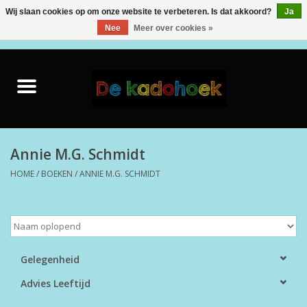
Wij slaan cookies op om onze website te verbeteren. Is dat akkoord?
Ja
Nee
Meer over cookies »
0 Artikelen - €0,00
Home
Kado Idee
Knuffels
Annie M.G. Schmidt
HOME
/
BOEKEN
/
ANNIE M.G. SCHMIDT
Baby & Peuter
Speelgoed
Creatief
Gelegenheid
Advies Leeftijd
Back to School