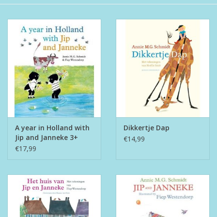
Boeken
Puzzels & Spellen
Collectables
Wannahaves
A year in Holland with
Dikkertje Dap
TekstKado
Jip and Janneke 3+
€14,99
€17,99
Wens & Postkaarten
Feest
Merken