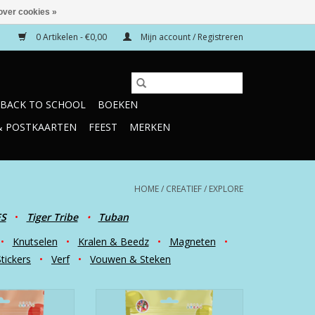
over cookies »
0 Artikelen - €0,00
Mijn account / Registreren
BACK TO SCHOOL
BOEKEN
& POSTKAARTEN
FEEST
MERKEN
HOME
/
CREATIEF
/
EXPLORE
ES
•
Tiger Tribe
•
Tuban
•
Knutselen
•
Kralen & Beedz
•
Magneten
•
Stickers
•
Verf
•
Vouwen & Steken
DIY Red Bag
Bath Bomb DIY Yellow Bag