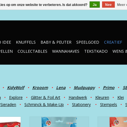
kies op om onze website te verbeteren. Is dat akkoord?
Ja
Nee
Meer 
 IDEE
KNUFFELS
BABY & PEUTER
SPEELGOED
CREATIEF
PELLEN
COLLECTABLES
WANNAHAVES
TEKSTKADO
WENS 
•
KidyWolf
•
Krooom
•
Lena
•
Mudpuppy
•
Primo
•
S
n
•
Explore
•
Glitter & Foil Art
•
Handwerk
•
Kleuren
•
Klei
Sieraden
•
Schminck & Make-Up
•
Stationery
•
Stempels
•
torium
Bath Bomb DIY Blue Bag
Bath Bomb 