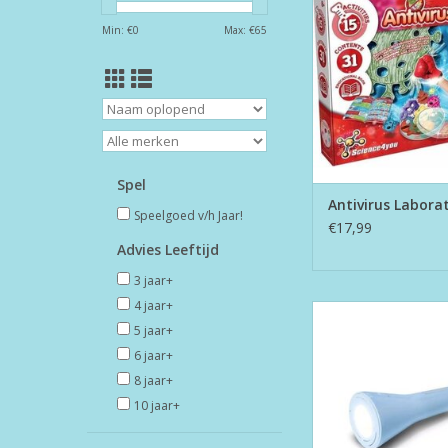
TOEVOEGEN AAN WI
Min: €
0
Max: €
65
Spel
Antivirus Labora
Speelgoed v/h Jaar!
€17,99
Advies Leeftijd
3 jaar+
4 jaar+
Flashlight Bl
5 jaar+
TOEVOEGEN AAN WI
6 jaar+
8 jaar+
10 jaar+