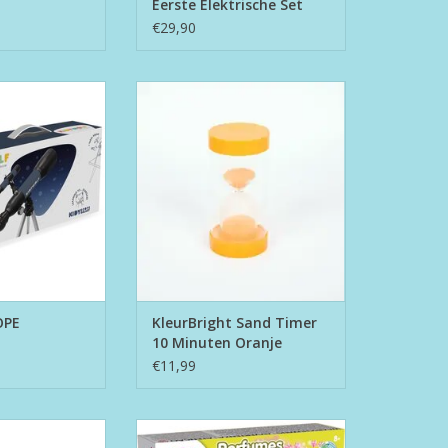
Eerste Elektrische Set
€29,90
LESCOPE
KleurBright Sand Timer 10
Minuten Oranje
N WINKELWAGEN
TOEVOEGEN AAN WINKELWAGEN
OPE
KleurBright Sand Timer
10 Minuten Oranje
€11,99
nting Chips
Perfumes & Soaps