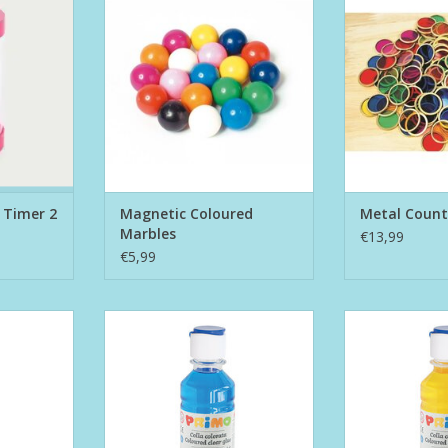
TOEVOEGEN AAN WINKELWAGEN
TOEVOEGEN AA
NKELWAGEN
 Timer 2
Magnetic Coloured
Metal Count
Marbles
€13,99
€5,99
activator
Primo slijmmaker - lijm blauw
Primo slijmma
NKELWAGEN
TOEVOEGEN AAN WINKELWAGEN
TOEVOEGEN AA