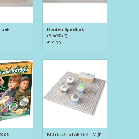
lbak
Houten Speelbak
(50x30x7)
€19,99
c Tattoos
KIDYELEC-STARTER - Mijn Eerste
Elektrische Set
N WINKELWAGEN
TOEVOEGEN AAN WINKELWAGEN
toos
KIDYELEC-STARTER - Mijn