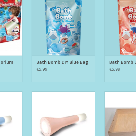
NKELWAGEN
TOEVOEGEN AAN WINKELWAGEN
TOEVOEGEN AA
torium
Bath Bomb DIY Blue Bag
Bath Bomb D
€5,99
€5,99
auw
Flashlight Nude
Houten Speel
NKELWAGEN
TOEVOEGEN AAN WINKELWAGEN
TOEVOEGEN AA