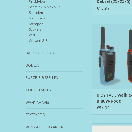
Deksel (25x25x5)
Prikblokken
Schmink & Make-Up
€15,99
Sieraden
Stationery
Stempels
KIDYTALK Walkie-Talk
Stickers
Rood
Verf
Vouwen & Steken
BACK TO SCHOOL
BOEKEN
PUZZELS & SPELLEN
COLLECTABLES
KIDYTALK Walkie-
Blauw-Rood
WANNAHAVES
€54,90
TEKSTKADO
KleurBright Sand Time
WENS & POSTKAARTEN