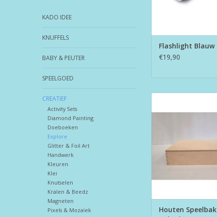
KADO IDEE
KNUFFELS
Flashlight Blauw
€19,90
BABY & PEUTER
SPEELGOED
Houten Speelbak m
CREATIEF
(25x25x5)
Activity Sets
Diamond Painting
TOEVOEGEN AAN WI
Doeboeken
Explore
Glitter & Foil Art
Handwerk
Kleuren
Klei
Knutselen
Kralen & Beedz
Magneten
Houten Speelbak
Pixels & Mozaïek