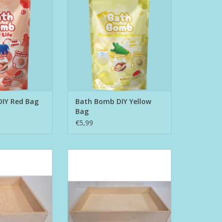
N WINKELWAGEN
TOEVOEGEN AAN WINKELWAGEN
IY Red Bag
Bath Bomb DIY Yellow
Bag
€5,99
bak (25x25x5)
Houten Speelbak (50x30x7)
N WINKELWAGEN
TOEVOEGEN AAN WINKELWAGEN