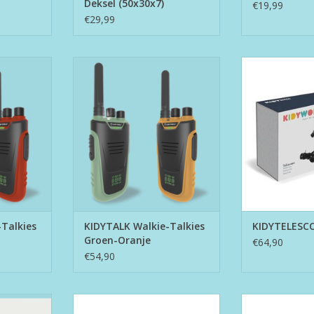
Deksel (50x30x7)
€19,99
€29,99
ies Blauw-
KIDYTALK Walkie-Talkies Groen-
KIDYTE
Oranje
TOEVOEGEN AA
Talkies
KIDYTALK Walkie-Talkies
KIDYTELESC
Groen-Oranje
€64,90
€54,90
r 2 Minuten
Magnetic Coloured Marbles
Metal Cou