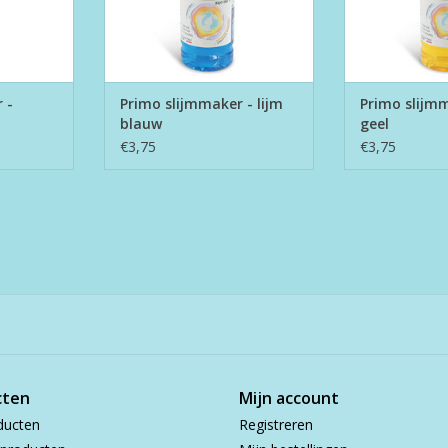
 -
Primo slijmmaker - lijm
Primo slijmm
blauw
geel
€3,75
€3,75
cten
Mijn account
ducten
Registreren