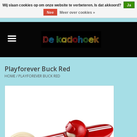
Wij slaan cookies op om onze website te verbeteren. Is dat akkoord?
Ja
Nee
Meer over cookies »
0 Artikelen - €0,00
Home
Kado Idee
Knuffels
Playforever Buck Red
HOME
/
PLAYFOREVER BUCK RED
Baby & Peuter
Speelgoed
Creatief
Back to School