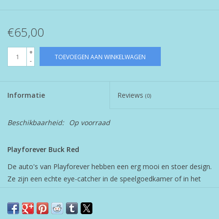
€65,00
+
TOEVOEGEN AAN WINKELWAGEN
-
Informatie
Reviews
(0)
Beschikbaarheid:
Op voorraad
Playforever Buck Red
De auto's van Playforever hebben een erg mooi en stoer design.
Ze zijn een echte eye-catcher in de speelgoedkamer of in het
interieur. De auto's zijn gemaakt van ABS kunststof waardoor
ze ook nog eens erg stevig zijn en de slijtvaste rubberen wielen
zorgen ervoor dat ze geruisloos over de grond heen rijden. Hip