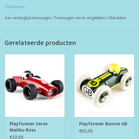
en duurzaam speelgoed vanaf 1 jaar, maar ook zeker leuk voor
Playforever
de ouders.
Aan verlanglijst toevoegen
/
Toevoegen om te vergelijken
/
Afdrukken
Gerelateerde producten
Playforever Verve
Playforever Bonnie GB
Malibu Ross
€65,00
€33,00