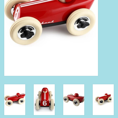
Boeken
Puzzels & Spellen
Collectables
Wannahaves
TekstKado
Wens & Postkaarten
Feest
Merken