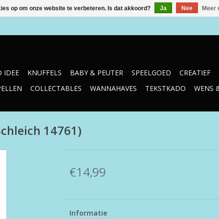
kies op om onze website te verbeteren. Is dat akkoord?
Ja
Nee
Meer 
 IDEE
KNUFFELS
BABY & PEUTER
SPEELGOED
CREATIEF
PELLEN
COLLECTABLES
WANNAHAVES
TEKSTKADO
WENS 
Schleich 14761)
€14,99
Informatie