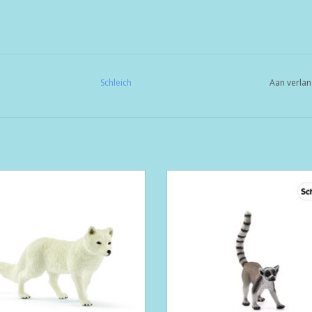
Schleich
Aan verlan
Poolvos (14805)
Ringstaart Maki (14827)
EVOEGEN AAN WINKELWAGEN
TOEVOEGEN AAN WINKELWA