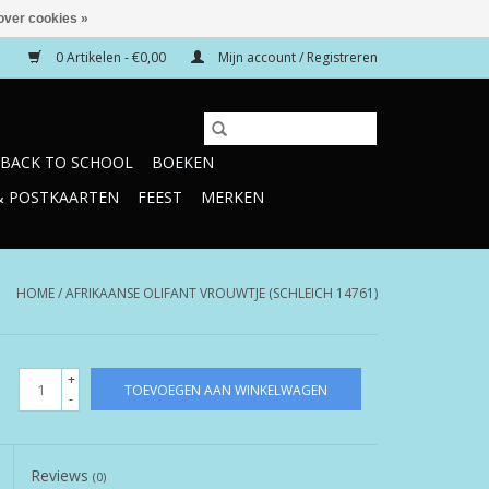
over cookies »
0 Artikelen - €0,00
Mijn account / Registreren
BACK TO SCHOOL
BOEKEN
& POSTKAARTEN
FEEST
MERKEN
HOME
/
AFRIKAANSE OLIFANT VROUWTJE (SCHLEICH 14761)
+
TOEVOEGEN AAN WINKELWAGEN
-
Reviews
(0)