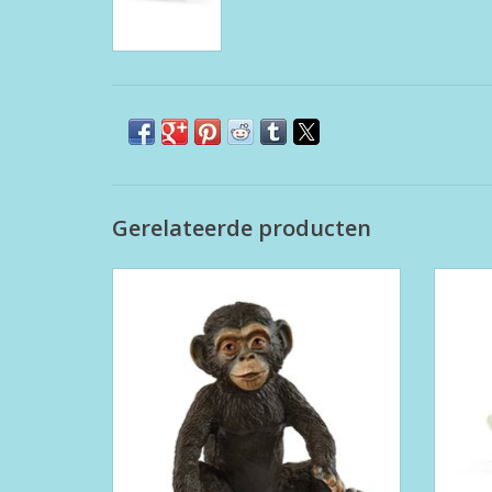
Gerelateerde producten
Chimpansee Cub (Schleich 14884)
TOEVOEGEN AAN WINKELWAGEN
TO