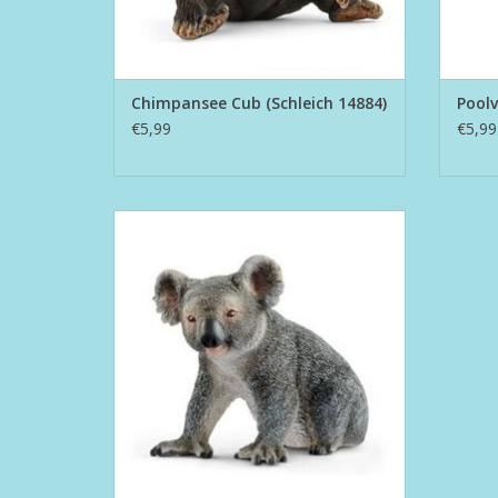
Chimpansee Cub (Schleich 14884)
Poolv
€5,99
€5,99
Koala (14815)
TOEVOEGEN AAN WINKELWAGEN