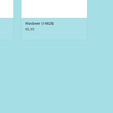
Wasbeer (14828)
€6,99