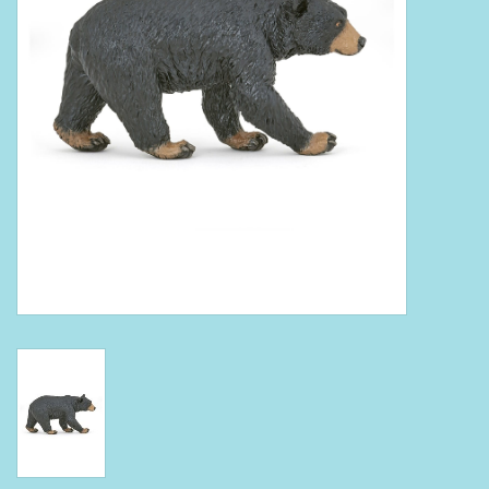
Boeken
Puzzels & Spellen
Collectables
Wannahaves
TekstKado
Wens & Postkaarten
Feest
Merken