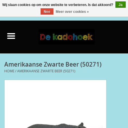
Wij slaan cookies op om onze website te verbeteren. Is dat akkoord?
Ja
Nee
Meer over cookies »
0 Artikelen - €0,00
Home
Kado Idee
Knuffels
Amerikaanse Zwarte Beer (50271)
HOME
/
AMERIKAANSE ZWARTE BEER (50271)
Baby & Peuter
Speelgoed
Creatief
Back to School