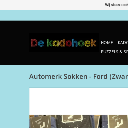
Wij slaan coo
HOME
KADO
PUZZELS & S
Automerk Sokken - Ford (Zwar