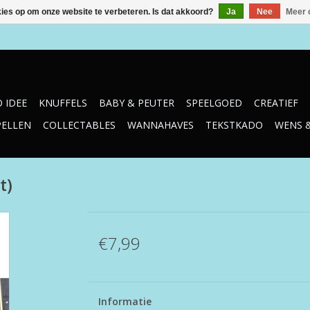
kies op om onze website te verbeteren. Is dat akkoord?
Ja
Nee
Meer 
 IDEE
KNUFFELS
BABY & PEUTER
SPEELGOED
CREATIEF
PELLEN
COLLECTABLES
WANNAHAVES
TEKSTKADO
WENS 
t)
€7,99
Informatie