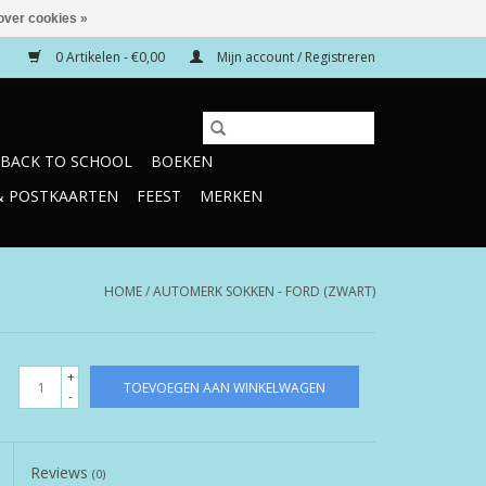
over cookies »
0 Artikelen - €0,00
Mijn account / Registreren
BACK TO SCHOOL
BOEKEN
& POSTKAARTEN
FEEST
MERKEN
HOME
/
AUTOMERK SOKKEN - FORD (ZWART)
+
TOEVOEGEN AAN WINKELWAGEN
-
Reviews
(0)