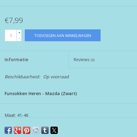
€7,99
+
TOEVOEGEN AAN WINKELWAGEN
-
Informatie
Reviews
(0)
Beschikbaarheid:
Op voorraad
Funsokken Heren - Mazda (Zwart)
Maat: 41-46
Kleur: Zwart met grijstinten
Materiaal: 80% katoen, 15% polyamide, 5% elastine