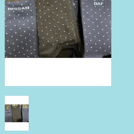
Boeken
Puzzels & Spellen
Collectables
Wannahaves
TekstKado
Wens & Postkaarten
Feest
Merken