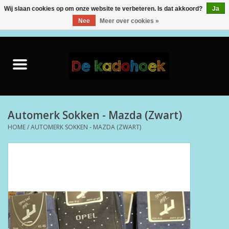
Wij slaan cookies op om onze website te verbeteren. Is dat akkoord?
Ja
Nee
Meer over cookies »
0 Artikelen - €0,00
Home
Kado Idee
Knuffels
Automerk Sokken - Mazda (Zwart)
HOME
/
AUTOMERK SOKKEN - MAZDA (ZWART)
Baby & Peuter
Speelgoed
Creatief
Back to School