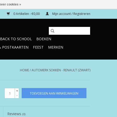
over cookies »
0 Artikelen - €0,00
Mijn account / Registreren
BACK TO SCHOOL
BOEKEN
& POSTKAARTEN
FEEST
MERKEN
HOME
/
AUTOMERK SOKKEN - RENAULT (ZWART)
+
TOEVOEGEN AAN WINKELWAGEN
-
Reviews
(0)