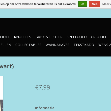
kies op om onze website te verbeteren. Is dat akkoord?
Ja
Nee
Meer 
 IDEE
KNUFFELS
BABY & PEUTER
SPEELGOED
CREATIEF
PELLEN
COLLECTABLES
WANNAHAVES
TEKSTKADO
WENS 
wart)
€7,99
Informatie