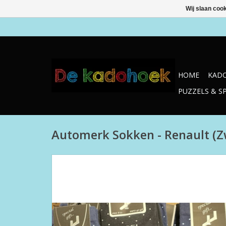
Wij slaan coo
HOME
KADO
PUZZELS & S
Automerk Sokken - Renault (Z