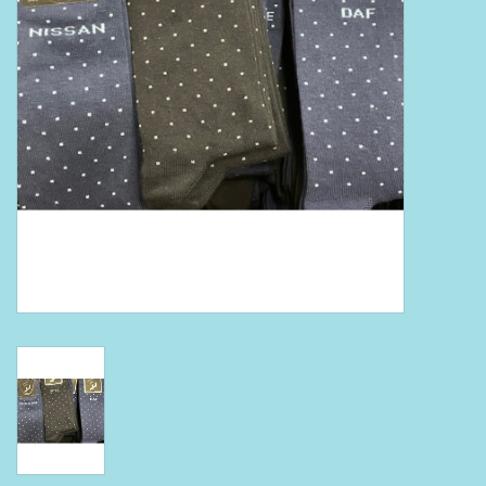
Boeken
Puzzels & Spellen
Collectables
Wannahaves
TekstKado
Wens & Postkaarten
Feest
Merken