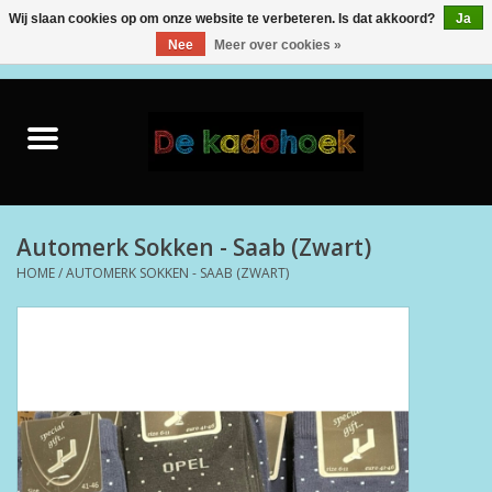
Wij slaan cookies op om onze website te verbeteren. Is dat akkoord?
Ja
Nee
Meer over cookies »
0 Artikelen - €0,00
Home
Kado Idee
Knuffels
Automerk Sokken - Saab (Zwart)
HOME
/
AUTOMERK SOKKEN - SAAB (ZWART)
Baby & Peuter
Speelgoed
Creatief
Back to School