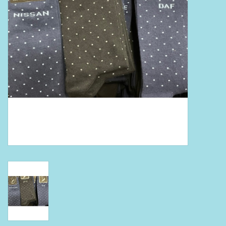
Boeken
Puzzels & Spellen
Collectables
Wannahaves
TekstKado
Wens & Postkaarten
Feest
Merken