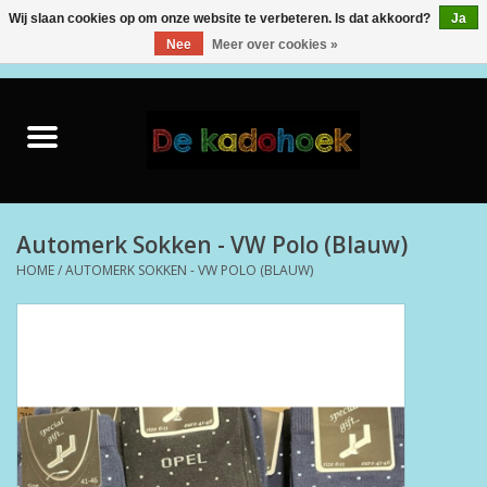
Wij slaan cookies op om onze website te verbeteren. Is dat akkoord?
Ja
Nee
Meer over cookies »
0 Artikelen - €0,00
Home
Kado Idee
Knuffels
Automerk Sokken - VW Polo (Blauw)
HOME
/
AUTOMERK SOKKEN - VW POLO (BLAUW)
Baby & Peuter
Speelgoed
Creatief
Back to School