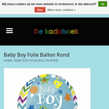
Wij slaan cookies op om onze website te verbeteren. Is dat akkoord?
Ja
Nee
Meer over cookies »
0 Artikelen - €0,00
Home
Kado Idee
Knuffels
Baby Boy Folie Ballon Rond
HOME
/
BABY BOY FOLIE BALLON ROND
Baby & Peuter
Speelgoed
Creatief
Back to School