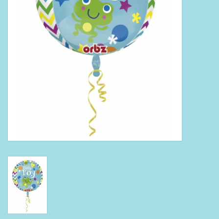
Boeken
Puzzels & Spellen
Collectables
Wannahaves
TekstKado
Wens & Postkaarten
Feest
Merken