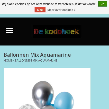
Wij slaan cookies op om onze website te verbeteren. Is dat akkoord?
Ja
Nee
Meer over cookies »
0 Artikelen - €0,00
Home
Kado Idee
Knuffels
Ballonnen Mix Aquamarine
HOME
/
BALLONNEN MIX AQUAMARINE
Baby & Peuter
Speelgoed
Creatief
Back to School