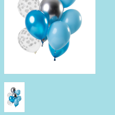
Boeken
Puzzels & Spellen
Collectables
Wannahaves
TekstKado
Wens & Postkaarten
Feest
Merken