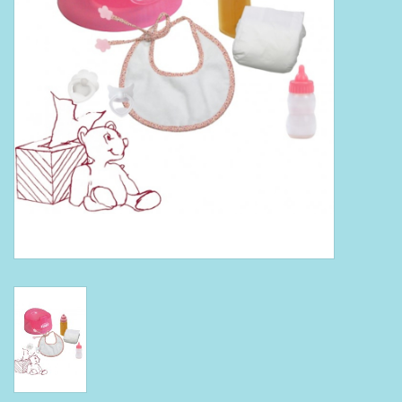
Boeken
Puzzels & Spellen
Collectables
Wannahaves
TekstKado
Wens & Postkaarten
Feest
Merken