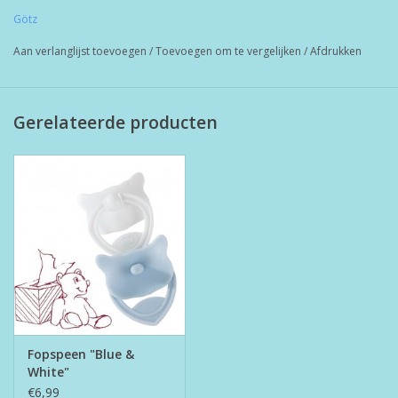
Götz
luier
Aan verlanglijst toevoegen
/
Toevoegen om te vergelijken
/
Afdrukken
2 verschillende speentjes
sapflesje
Gerelateerde producten
melk flesje
Past op poppenmaat:
30-33cm
42-46cm
Fopspeen "Blue &
White"
€6,99