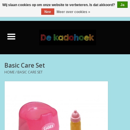
Wij slaan cookies op om onze website te verbeteren. Is dat akkoord?
Ja
Nee
Meer over cookies »
0 Artikelen - €0,00
Home
Kado Idee
Knuffels
Basic Care Set
HOME
/
BASIC CARE SET
Baby & Peuter
Speelgoed
Creatief
Back to School