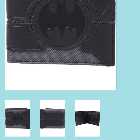
Boeken
Puzzels & Spellen
Collectables
Wannahaves
TekstKado
Wens & Postkaarten
Feest
Merken