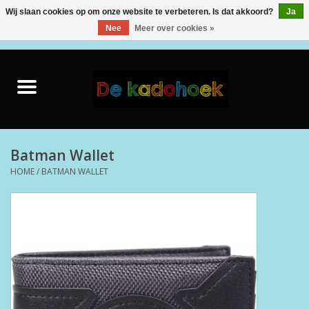
Wij slaan cookies op om onze website te verbeteren. Is dat akkoord?
Ja
Nee
Meer over cookies »
0 Artikelen - €0,00
Home
Kado Idee
Knuffels
Batman Wallet
HOME
/
BATMAN WALLET
Baby & Peuter
Speelgoed
Creatief
Back to School