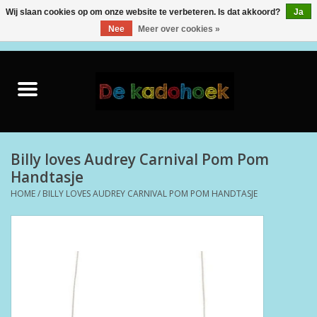
Wij slaan cookies op om onze website te verbeteren. Is dat akkoord?
Ja
Nee
Meer over cookies »
0 Artikelen - €0,00
Home
Kado Idee
Knuffels
Billy loves Audrey Carnival Pom Pom
Handtasje
Baby & Peuter
HOME
/
BILLY LOVES AUDREY CARNIVAL POM POM HANDTASJE
Speelgoed
Creatief
Back to School