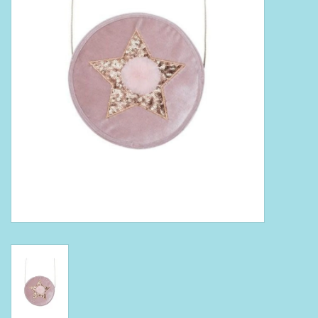
Boeken
Puzzels & Spellen
Collectables
Wannahaves
TekstKado
Wens & Postkaarten
Feest
Merken