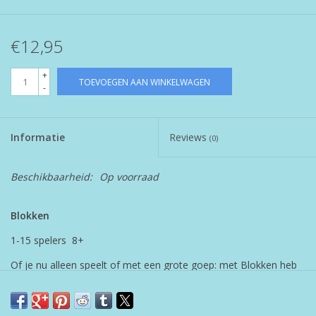
€12,95
+
TOEVOEGEN AAN WINKELWAGEN
-
Informatie
Reviews
(0)
Beschikbaarheid:
Op voorraad
Blokken
1-15 spelers 8+
Of je nu alleen speelt of met een grote goep: met Blokken heb
je altijd veel plezier. Er zijn weinig regels en geen wachttijd. Een
‘dubbel paar’, ‘vierling’ of ‘straat’ kun je eenvoudig maken, maar