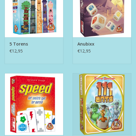
5 Torens
Anubixx
€12,95
€12,95