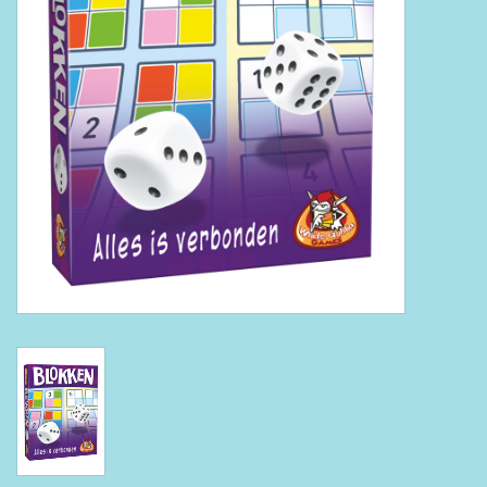
Boeken
Puzzels & Spellen
Collectables
Wannahaves
TekstKado
Wens & Postkaarten
Feest
Merken