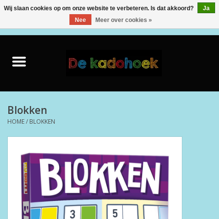
Wij slaan cookies op om onze website te verbeteren. Is dat akkoord?
Ja
Nee
Meer over cookies »
0 Artikelen - €0,00
Home
Kado Idee
Knuffels
Blokken
HOME
/
BLOKKEN
Baby & Peuter
Speelgoed
Creatief
Back to School