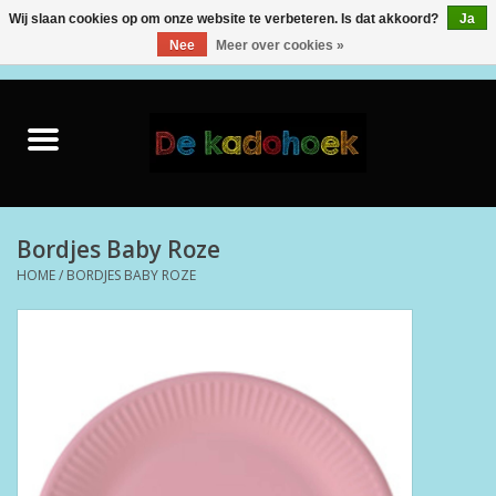
Wij slaan cookies op om onze website te verbeteren. Is dat akkoord?
Ja
Nee
Meer over cookies »
0 Artikelen - €0,00
Home
Kado Idee
Knuffels
Bordjes Baby Roze
HOME
/
BORDJES BABY ROZE
Baby & Peuter
Speelgoed
Creatief
Back to School