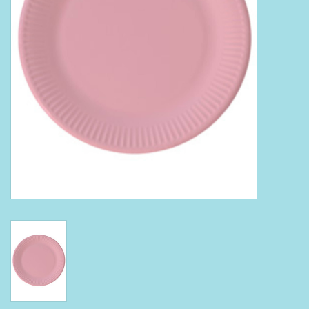
Boeken
Puzzels & Spellen
Collectables
Wannahaves
TekstKado
Wens & Postkaarten
Feest
Merken