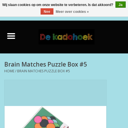
Wij slaan cookies op om onze website te verbeteren. Is dat akkoord?
Ja
Nee
Meer over cookies »
0 Artikelen - €0,00
Home
Kado Idee
Knuffels
Brain Matches Puzzle Box #5
HOME
/
BRAIN MATCHES PUZZLE BOX #5
Baby & Peuter
Speelgoed
Creatief
Back to School