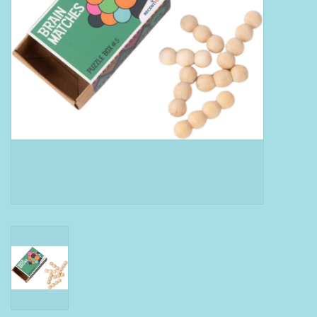
Boeken
Puzzels & Spellen
Collectables
Wannahaves
TekstKado
Wens & Postkaarten
Feest
Merken