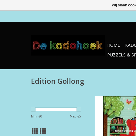
Wij slaan coo
HOME
KADO
PUZZELS & S
Edition Gollong
Edition Gollong WK 
TOEVOEGEN AAN WI
Min: €
0
Max: €
5