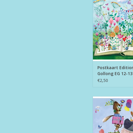
1319
TOEVOEGEN AAN WI
Postkaart Editio
Gollong EG 12-13
€2,50
Postkaart Edition Gol
1770
TOEVOEGEN AAN WI