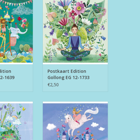
639
1733
N WINKELWAGEN
TOEVOEGEN AAN WINKELWAGEN
ition
Postkaart Edition
12-1639
Gollong EG 12-1733
€2,50
on Gollong EG 12-
Postkaart Edition Gollong EG 12-
829
1902
N WINKELWAGEN
TOEVOEGEN AAN WINKELWAGEN