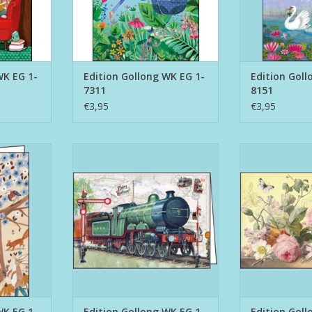
WK EG 1-
Edition Gollong WK EG 1-
Edition Goll
7311
8151
€3,95
€3,95
EG 1-8388
Edition Gollong WK EG 1-8495
Edition Gollo
NKELWAGEN
TOEVOEGEN AAN WINKELWAGEN
TOEVOEGEN AA
WK EG 1-
Edition Gollong WK EG 1-
Edition Goll