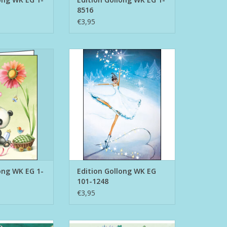
8516
€3,95
ng WK EG 1-8551
Edition Gollong WK EG 101-1248
N WINKELWAGEN
TOEVOEGEN AAN WINKELWAGEN
ong WK EG 1-
Edition Gollong WK EG
101-1248
€3,95
on Gollong EG 12-
Postkaart Edition Gollong EG 12-