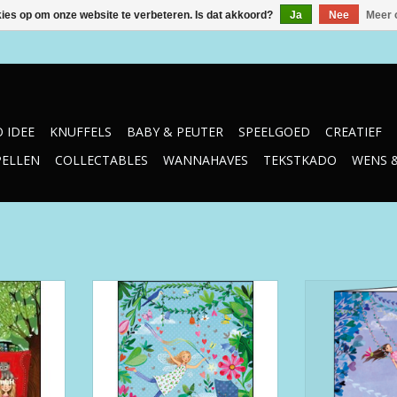
kies op om onze website te verbeteren. Is dat akkoord?
Ja
Nee
Meer 
 IDEE
KNUFFELS
BABY & PEUTER
SPEELGOED
CREATIEF
PELLEN
COLLECTABLES
WANNAHAVES
TEKSTKADO
WENS 
EG 1-6474
Edition Gollong WK EG 1-7311
Edition Gollo
NKELWAGEN
TOEVOEGEN AAN WINKELWAGEN
TOEVOEGEN AA