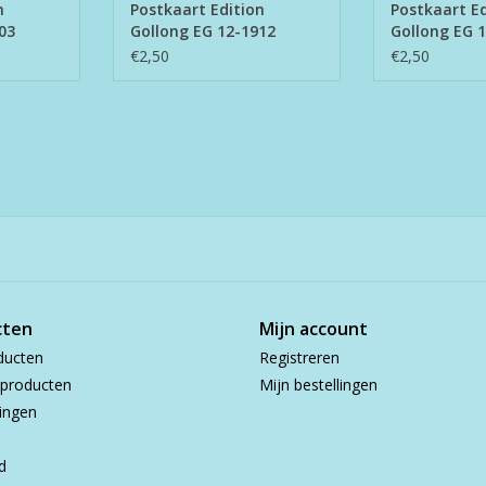
n
Postkaart Edition
Postkaart Ed
03
Gollong EG 12-1912
Gollong EG 
€2,50
€2,50
cten
Mijn account
ducten
Registreren
producten
Mijn bestellingen
ingen
d