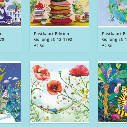
n
Postkaart Edition
Postkaart Ed
70
Gollong EG 12-1792
Gollong EG 
€2,50
€2,50
long EG 12-
Postkaart Edition Gollong EG 12-
Postkaart Editi
1912
1
NKELWAGEN
TOEVOEGEN AAN WINKELWAGEN
TOEVOEGEN AA