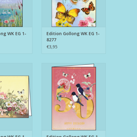
ong WK EG 1-
Edition Gollong WK EG 1-
8277
€3,95
ng WK EG 1-8498
Edition Gollong WK EG 1-8516
N WINKELWAGEN
TOEVOEGEN AAN WINKELWAGEN
ong WK EG 1-
Edition Gollong WK EG 1-