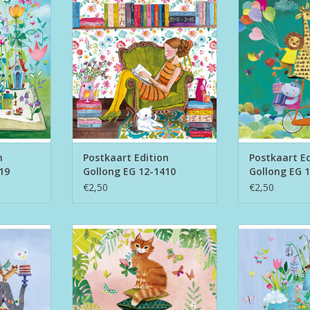
1410
1
NKELWAGEN
TOEVOEGEN AAN WINKELWAGEN
TOEVOEGEN AA
n
Postkaart Edition
Postkaart Ed
19
Gollong EG 12-1410
Gollong EG 
€2,50
€2,50
long EG 12-
Postkaart Edition Gollong EG 12-
Postkaart Editi
1792
1
NKELWAGEN
TOEVOEGEN AAN WINKELWAGEN
TOEVOEGEN AA