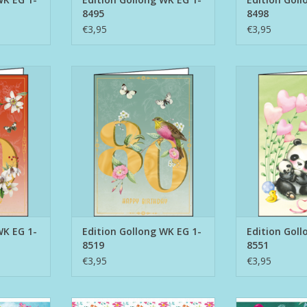
8495
8498
€3,95
€3,95
EG 1-8518
Edition Gollong WK EG 1-8519
Edition Gollo
NKELWAGEN
TOEVOEGEN AAN WINKELWAGEN
TOEVOEGEN AA
WK EG 1-
Edition Gollong WK EG 1-
Edition Goll
8519
8551
€3,95
€3,95
long EG 12-
Postkaart Edition Gollong EG 12-
Postkaart Editi