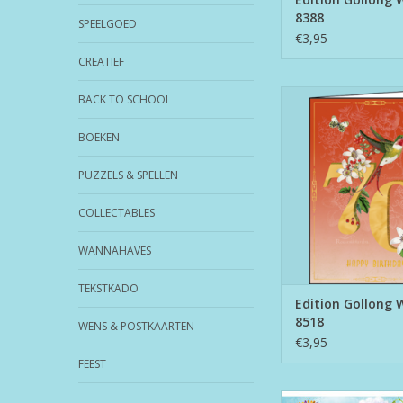
8388
SPEELGOED
€3,95
CREATIEF
Edition Gollong WK 
BACK TO SCHOOL
TOEVOEGEN AAN WI
BOEKEN
PUZZELS & SPELLEN
COLLECTABLES
WANNAHAVES
TEKSTKADO
Edition Gollong 
8518
WENS & POSTKAARTEN
€3,95
FEEST
Postkaart Edition Gol