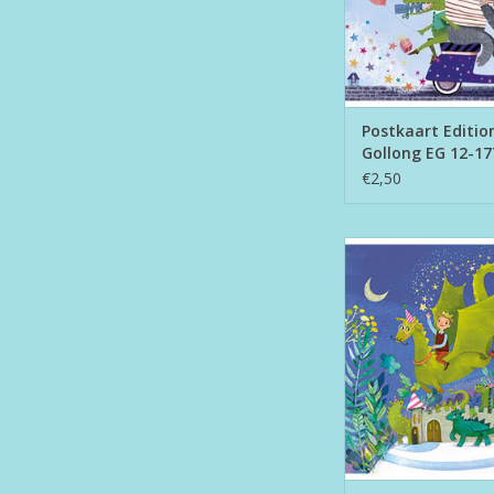
Postkaart Editio
Gollong EG 12-17
€2,50
Postkaart Edition Gol
1903
TOEVOEGEN AAN WI