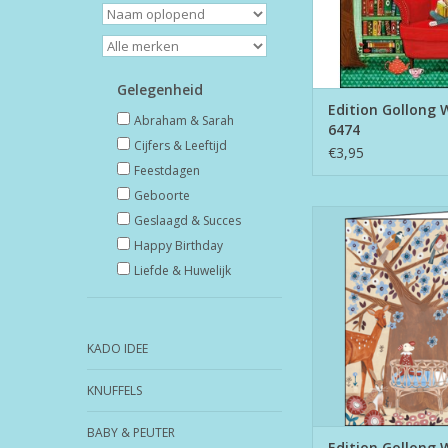
Gelegenheid
Edition Gollong 
Abraham & Sarah
6474
Cijfers & Leeftijd
€3,95
Feestdagen
Geboorte
Edition Gollong WK 
Geslaagd & Succes
Happy Birthday
TOEVOEGEN AAN WI
Liefde & Huwelijk
KADO IDEE
KNUFFELS
BABY & PEUTER
Edition Gollong 