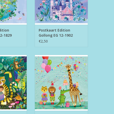
ition
Postkaart Edition
12-1829
Gollong EG 12-1902
€2,50
on Gollong EG 12-
Postkaart Edition Gollong EG 12-
956
1994
N WINKELWAGEN
TOEVOEGEN AAN WINKELWAGEN