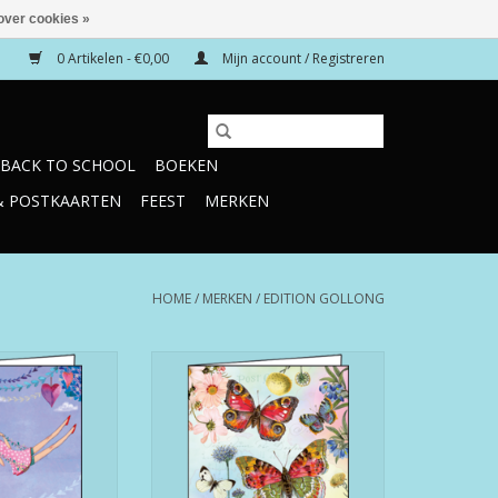
over cookies »
0 Artikelen - €0,00
Mijn account / Registreren
BACK TO SCHOOL
BOEKEN
& POSTKAARTEN
FEEST
MERKEN
HOME
/
MERKEN
/
EDITION GOLLONG
ng WK EG 1-8151
Edition Gollong WK EG 1-8277
N WINKELWAGEN
TOEVOEGEN AAN WINKELWAGEN