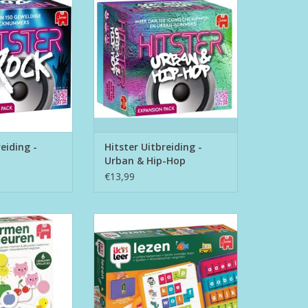
Hop
TOEVOEGEN AAN WINKELWAGEN
eiding -
Hitster Uitbreiding -
Urban & Hip-Hop
€13,99
men & Kleuren"
Ik Leer Lezen
TOEVOEGEN AAN WINKELWAGEN