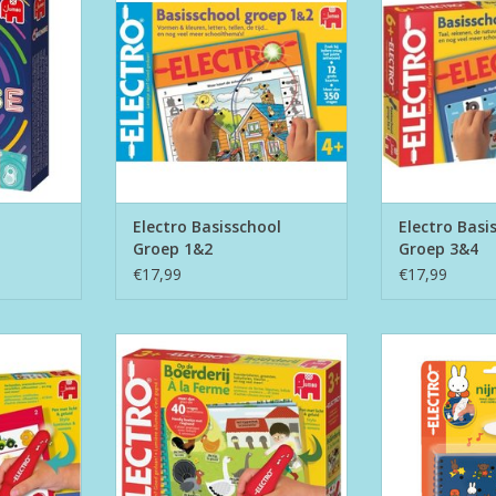
TOEVOEGEN AAN WINKELWAGEN
TOEVOEGEN AA
Electro Basisschool
Electro Basi
Groep 1&2
Groep 3&4
€17,99
€17,99
Denken
Electro Wonderpen Boerderij
Electro Wond
NKELWAGEN
TOEVOEGEN AAN WINKELWAGEN
TOEVOEGEN AA