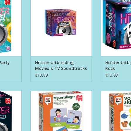
Soundtracks
NKELWAGEN
TOEVOEGEN AAN WINKELWAGEN
Party
Hitster Uitbreiding -
Hitster Uitbr
Movies & TV Soundtracks
Rock
€13,99
€13,99
Ik Leer "Tegenstellingen"
Ik Leer "Vor
NKELWAGEN
TOEVOEGEN AAN WINKELWAGEN