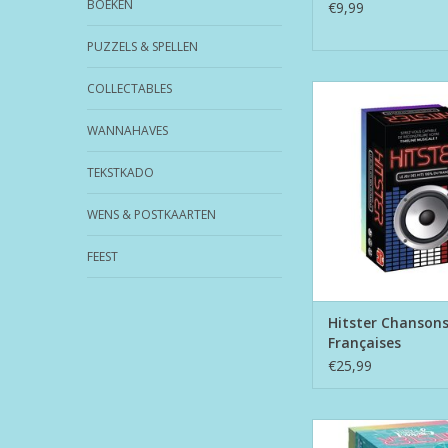
BOEKEN
€9,99
PUZZELS & SPELLEN
COLLECTABLES
Hitster Chansons F
TOEVOEGEN AAN WI
WANNAHAVES
TEKSTKADO
WENS & POSTKAARTEN
FEEST
Hitster Chanson
Françaises
€25,99
Hitster Summer 