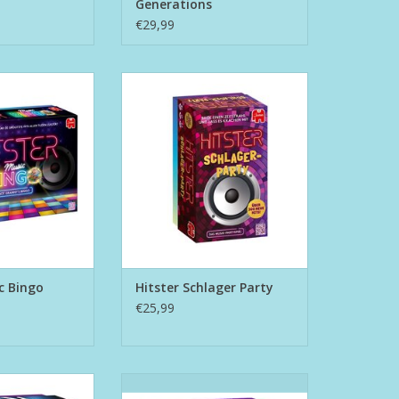
Generations
€29,99
usic Bingo
Hitster Schlager Party
N WINKELWAGEN
TOEVOEGEN AAN WINKELWAGEN
c Bingo
Hitster Schlager Party
€25,99
reiding - Rock
Hitster Uitbreiding - Urban & Hip-