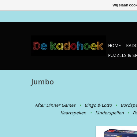
Wij slaan coo
HOME
KADO
PUZZELS & S
Jumbo
After Dinner Games
•
Bingo & Lotto
•
Bordspe
Kaartspellen
•
Kinderspellen
•
Pa
6th Sense