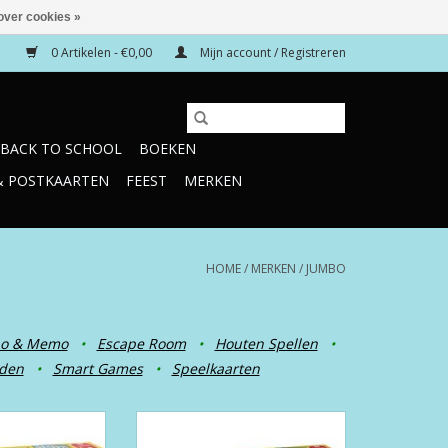
over cookies »
0 Artikelen - €0,00
Mijn account / Registreren
BACK TO SCHOOL
BOEKEN
& POSTKAARTEN
FEEST
MERKEN
HOME
/
MERKEN
/
JUMBO
o & Memo
•
Escape Room
•
Houten Spellen
•
eden
•
Smart Games
•
Speelkaarten
asisschool Groep
Jumbo Electro Dierenpret 3+
4 6+