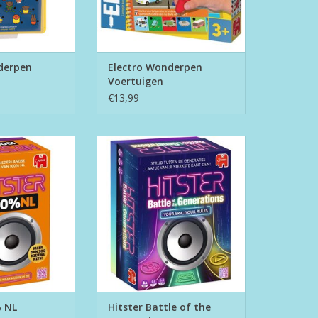
derpen
Electro Wonderpen
Voertuigen
€13,99
 100% NL
Hitster Battle of the Generations
N WINKELWAGEN
TOEVOEGEN AAN WINKELWAGEN
% NL
Hitster Battle of the