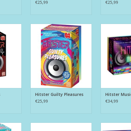
€25,99
€25,99
rançaises
Hitster Guilty Pleasures
Hitster M
NKELWAGEN
TOEVOEGEN AA
s
Hitster Guilty Pleasures
Hitster Musi
€25,99
€34,99
Party
Hitster Uitbreiding - Movies & TV
Hitster Uitb