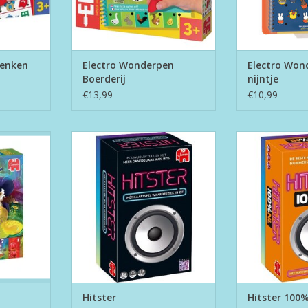
Denken
Electro Wonderpen
Electro Won
Boerderij
nijntje
€13,99
€10,99
Hitster
Hitster
NKELWAGEN
TOEVOEGEN AAN WINKELWAGEN
TOEVOEGEN AA
Hitster
Hitster 100