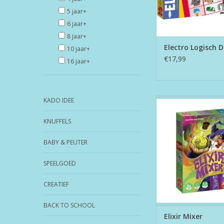
5 jaar+
6 jaar+
8 jaar+
Electro Logisch 
10 jaar+
€17,99
16 jaar+
KADO IDEE
Elixir Mixer
TOEVOEGEN AAN WI
KNUFFELS
BABY & PEUTER
SPEELGOED
CREATIEF
BACK TO SCHOOL
Elixir Mixer