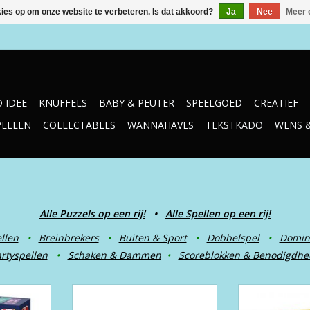
kies op om onze website te verbeteren. Is dat akkoord?
Ja
Nee
Meer 
 IDEE
KNUFFELS
BABY & PEUTER
SPEELGOED
CREATIEF
PELLEN
COLLECTABLES
WANNAHAVES
TEKSTKADO
WENS 
Alle Puzzels op een rij!
•
Alle Spellen op een rij!
llen
•
Breinbrekers
•
Buiten & Sport
•
Dobbelspel
•
Domin
rtyspellen
•
Schaken & Dammen
•
Scoreblokken & Benodigdh
Jumbo Electro Basisschool Groep
Jumbo Electro B
1&2 4+
3&