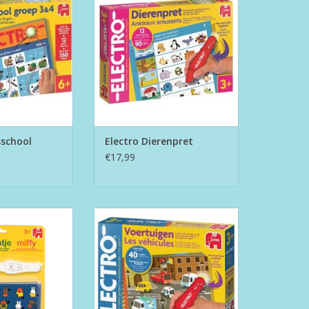
TOEVOEGEN AAN WINKELWAGEN
N WINKELWAGEN
sschool
Electro Dierenpret
€17,99
erpen nijntje
Electro Wonderpen Voertuigen
N WINKELWAGEN
TOEVOEGEN AAN WINKELWAGEN