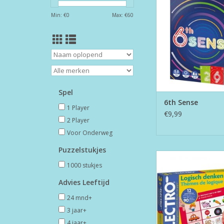
Min: €
0
Max: €
60
Spel
6th Sense
1 Player
€9,99
2 Player
Voor Onderweg
Puzzelstukjes
Electro Logisch 
1000 stukjes
TOEVOEGEN AAN WI
Advies Leeftijd
24 mnd+
3 jaar+
4 jaar+