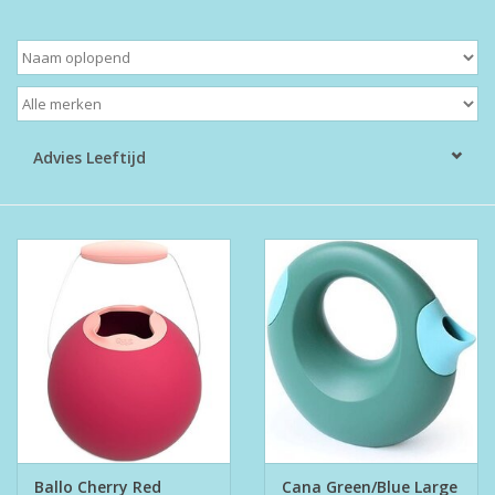
Boeken
Puzzels & Spellen
Advies Leeftijd
Collectables
Wannahaves
TekstKado
Wens & Postkaarten
Feest
Merken
Ballo Cherry Red
Cana Green/Blue Large