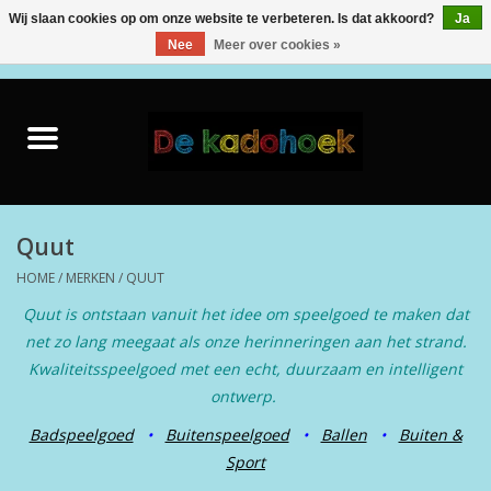
Wij slaan cookies op om onze website te verbeteren. Is dat akkoord?
Ja
Nee
Meer over cookies »
0 Artikelen - €0,00
Home
Kado Idee
Knuffels
Quut
HOME
/
MERKEN
/
QUUT
Baby & Peuter
Quut is ontstaan vanuit het idee om speelgoed te maken dat
net zo lang meegaat als onze herinneringen aan het strand.
Speelgoed
Kwaliteitsspeelgoed met een echt, duurzaam en intelligent
ontwerp.
Creatief
Badspeelgoed
•
Buitenspeelgoed
•
Ballen
•
Buiten &
Sport
Back to School