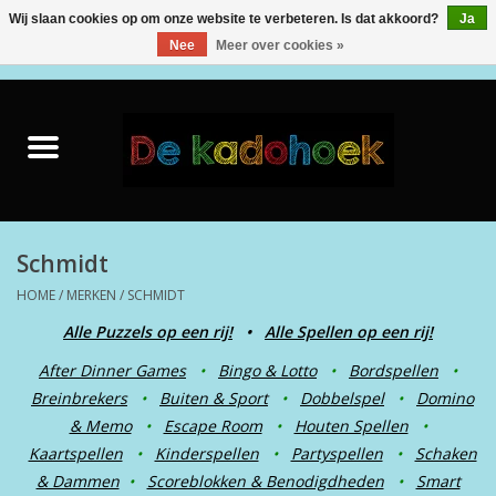
Wij slaan cookies op om onze website te verbeteren. Is dat akkoord?
Ja
Nee
Meer over cookies »
0 Artikelen - €0,00
HOME
KADO IDEE
KNUFFELS
BABY & PEUTER
SPEELGOED
CREATIEF
BACK TO SCHOOL
BOEKEN
PUZZELS & SPELLEN
COLLECTABLES
WANNAHAVES
Schmidt
TEKSTKADO
HOME
/
MERKEN
/
SCHMIDT
WENS & POSTKAARTEN
FEEST
Alle Puzzels op een rij!
•
Alle Spellen op een rij!
MERKEN
After Dinner Games
•
Bingo & Lotto
•
Bordspellen
•
Breinbrekers
•
Buiten & Sport
•
Dobbelspel
•
Domino
& Memo
•
Escape Room
•
Houten Spellen
•
Kaartspellen
•
Kinderspellen
•
Partyspellen
•
Schaken
& Dammen
•
Scoreblokken & Benodigdheden
•
Smart