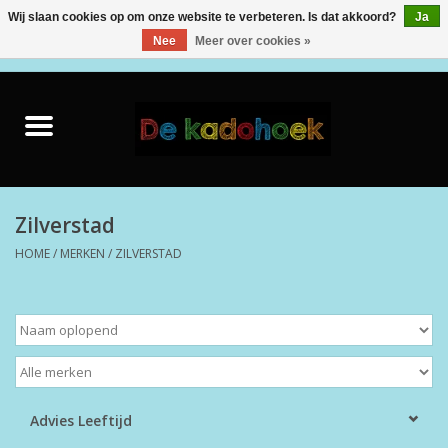
Wij slaan cookies op om onze website te verbeteren. Is dat akkoord?
Ja
Nee
Meer over cookies »
0 Artikelen - €0,00
Home
Kado Idee
Knuffels
Zilverstad
HOME
/
MERKEN
/
ZILVERSTAD
Baby & Peuter
Speelgoed
Creatief
Advies Leeftijd
Back to School