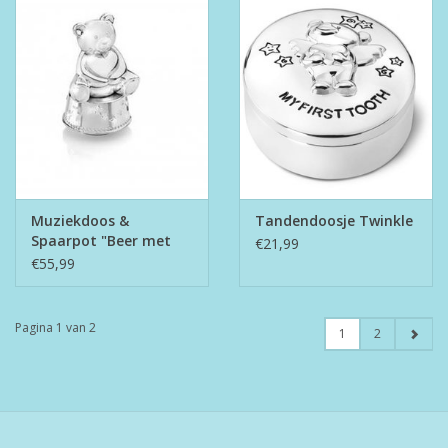
Muziekdoos &
Tandendoosje Twinkle
Spaarpot "Beer met
€21,99
Hart"
€55,99
Pagina 1 van 2
1
2