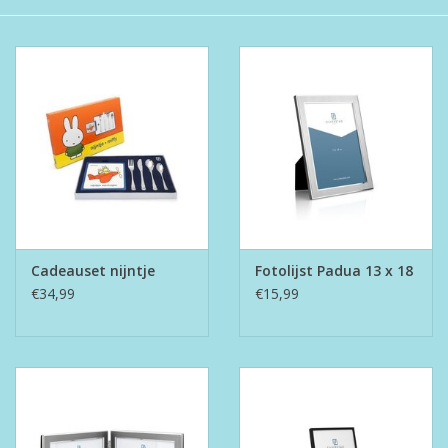
Boeken
Puzzels & Spellen
Collectables
Wannahaves
TekstKado
Cadeauset nijntje
Fotolijst Padua 13 x 18
€34,99
€15,99
Wens & Postkaarten
Feest
Merken