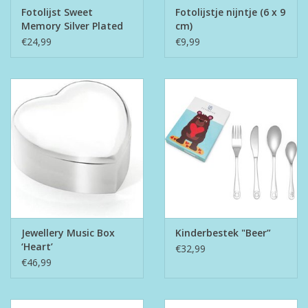
Fotolijst Sweet
Fotolijstje nijntje (6 x 9
Memory Silver Plated
cm)
10 x 15 dubbel
€24,99
€9,99
Jewellery Music Box
Kinderbestek "Beer”
‘Heart’
€32,99
€46,99