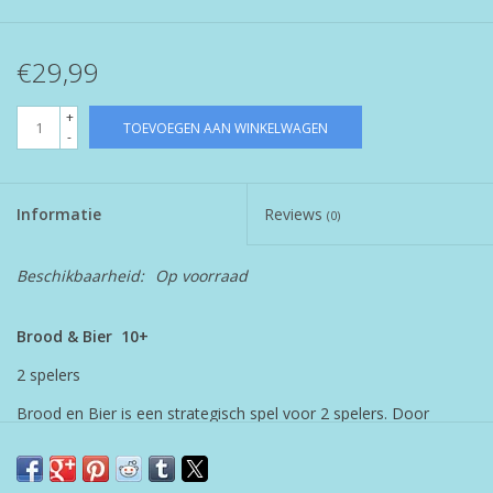
€29,99
+
TOEVOEGEN AAN WINKELWAGEN
-
Informatie
Reviews
(0)
Beschikbaarheid:
Op voorraad
Brood & Bier 10+
2 spelers
Brood en Bier is een strategisch spel voor 2 spelers. Door
kaarten te spelen oogst je grondstoffen, verbeter je je dorp en
verkoop je bier en brood. Elke kaart kan op drie verschillende