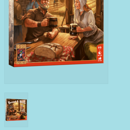
Boeken
Puzzels & Spellen
Collectables
Wannahaves
TekstKado
Wens & Postkaarten
Feest
Merken