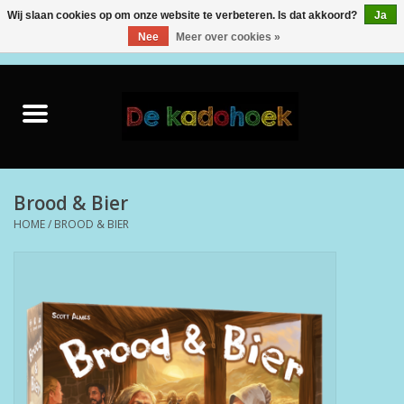
Wij slaan cookies op om onze website te verbeteren. Is dat akkoord?
Ja
Nee
Meer over cookies »
0 Artikelen - €0,00
Home
Kado Idee
Knuffels
Brood & Bier
HOME
/
BROOD & BIER
Baby & Peuter
Speelgoed
Creatief
Back to School