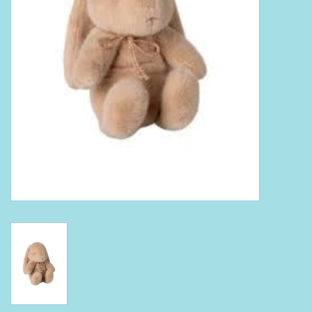
Boeken
Puzzels & Spellen
Collectables
Wannahaves
TekstKado
Wens & Postkaarten
Feest
Merken