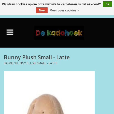
Wij slaan cookies op om onze website te verbeteren. Is dat akkoord?
Ja
Nee
Meer over cookies »
0 Artikelen - €0,00
Home
Kado Idee
Knuffels
Bunny Plush Small - Latte
HOME
/
BUNNY PLUSH SMALL - LATTE
Baby & Peuter
Speelgoed
Creatief
Back to School