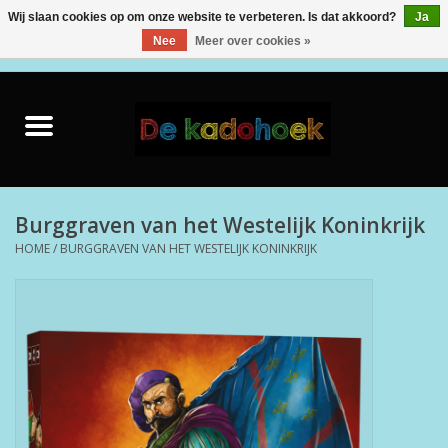
Wij slaan cookies op om onze website te verbeteren. Is dat akkoord?
Ja
Nee
Meer over cookies »
0 Artikelen - €0,00
Home
Kado Idee
Knuffels
Burggraven van het Westelijk Koninkrijk
HOME
/
BURGGRAVEN VAN HET WESTELIJK KONINKRIJK
Baby & Peuter
Speelgoed
Creatief
Back to School