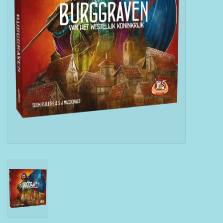
Boeken
Puzzels & Spellen
Collectables
Wannahaves
TekstKado
Wens & Postkaarten
Feest
Merken