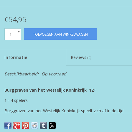
€54,95
+
TOEVOEGEN AAN WINKELWAGEN
-
Informatie
Reviews
(0)
Beschikbaarheid:
Op voorraad
Burggraven van het Westelijk Koninkrijk 12+
1 - 4 spelers
Burggraven van het Westelijk Koninkrijk speelt zich af in de tijd
waarin de macht van de koning afneemt, rond het jaar 980. De
eens zo onverschrokken koning verkiest vrede boven welvaart.