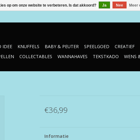
kies op om onze website te verbeteren. Is dat akkoord?
Ja
Nee
Meer 
 IDEE
KNUFFELS
BABY & PEUTER
SPEELGOED
CREATIEF
PELLEN
COLLECTABLES
WANNAHAVES
TEKSTKADO
WENS 
€36,99
Informatie