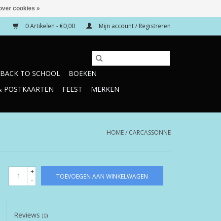
over cookies »
0 Artikelen - €0,00
Mijn account / Registreren
BACK TO SCHOOL
BOEKEN
& POSTKAARTEN
FEEST
MERKEN
HOME
/
CARCASSONNE
+
TOEVOEGEN AAN WINKELWAGEN
-
Reviews
(0)