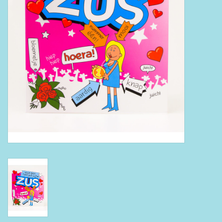
Boeken
Puzzels & Spellen
Collectables
Wannahaves
TekstKado
Wens & Postkaarten
Feest
Merken