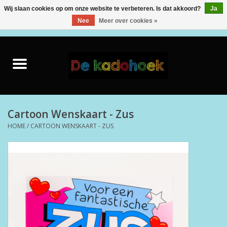
Wij slaan cookies op om onze website te verbeteren. Is dat akkoord?
Ja
Nee
Meer over cookies »
0 Artikelen - €0,00
Home
Kado Idee
Knuffels
Cartoon Wenskaart - Zus
HOME
/
CARTOON WENSKAART - ZUS
Baby & Peuter
Speelgoed
Creatief
Back to School