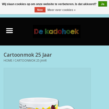
Wij slaan cookies op om onze website te verbeteren. Is dat akkoord?
Ja
Nee
Meer over cookies »
0 Artikelen - €0,00
Home
Kado Idee
Knuffels
Cartoonmok 25 Jaar
HOME
/
CARTOONMOK 25 JAAR
Baby & Peuter
Speelgoed
Creatief
Back to School