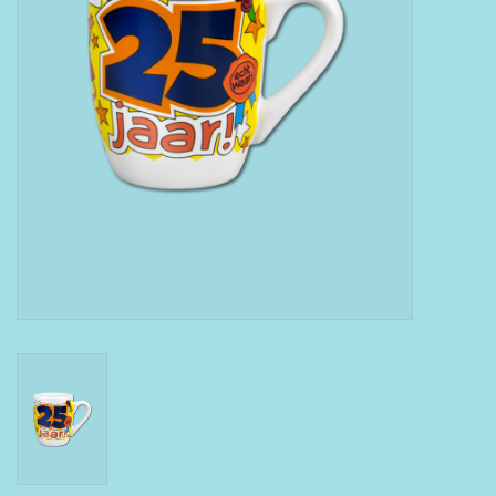
Boeken
Puzzels & Spellen
Collectables
Wannahaves
TekstKado
Wens & Postkaarten
Feest
Merken