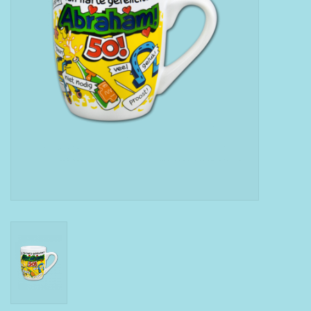
Boeken
Puzzels & Spellen
Collectables
Wannahaves
TekstKado
Wens & Postkaarten
Feest
Merken