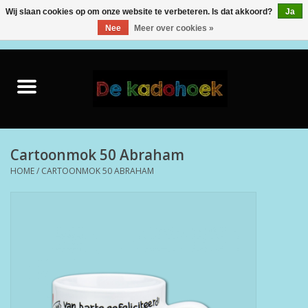
Wij slaan cookies op om onze website te verbeteren. Is dat akkoord?
Ja
Nee
Meer over cookies »
0 Artikelen - €0,00
Home
Kado Idee
Knuffels
Cartoonmok 50 Abraham
HOME
/
CARTOONMOK 50 ABRAHAM
Baby & Peuter
Speelgoed
Creatief
Back to School